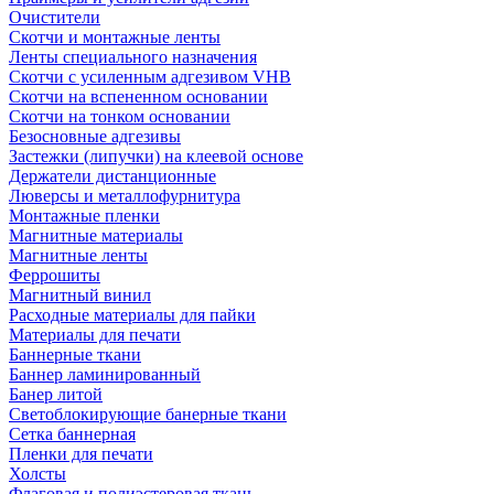
Очистители
Скотчи и монтажные ленты
Ленты специального назначения
Скотчи с усиленным адгезивом VHB
Скотчи на вспененном основании
Скотчи на тонком основании
Безосновные адгезивы
Застежки (липучки) на клеевой основе
Держатели дистанционные
Люверсы и металлофурнитура
Монтажные пленки
Магнитные материалы
Магнитные ленты
Феррошиты
Магнитный винил
Расходные материалы для пайки
Материалы для печати
Баннерные ткани
Баннер ламинированный
Банер литой
Светоблокирующие банерные ткани
Сетка баннерная
Пленки для печати
Холсты
Флаговая и полиэстеровая ткань