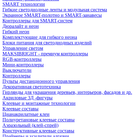
SMART технологии
Гибкие светодиодные ленты и модульная система
Экранное SMART-полотно и SMART-занавесы
Контроллеры для SMART-систем
Дюралайт и неон
Гибкий неон
Комплектующие для гибкого неона
Блоки питания для светодиодных изделий
Управление светом
MAKSIBRIGHT - премиум контроллеры
RGB-контроллеры
Мини-контроллеры
Выключатели
Контроллеры
Пульты дистанционного управления
Декоративная светотехника
Гирлянды для украшения деревьев, интерьеров, фасадов и др.
Акриловые 3Д -фигуры
Клеевые и монтажные технологии
Клеевые составы
Цианакрилатные клеи
Полиуретановые клеевые составы
Аэразольный (клей-спрей)
Конструктивные клеевые составы
Праймеры и усилители адгезии