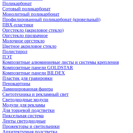
Поликарбонат
Сотовый поликарбонат
Монолитный поликарбонат
Профилированный поликарбонат (кровельный)
ПВХ-пластики
Оргстекло (акриловое стекло)
Оргстекло прозрачное
Молочное оргстекло
Цветное акриловое стекло
Полистирол
ПЭТ
Композитные алюминиевые листы и системы крепления
Композитные панели GOLDSTAR
Композитные панели BILDEX
Пластик для гравировки
Пенокартоны
Ламинированная фанера
Светотехника и рекламный свет
Светодиодные модули
Модули для рекламы
Для торцевой подстветки
Пиксельная система
Ленты светодиодные
Прожекторы и светильники
Архитектурная подстветка