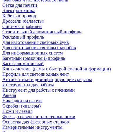
Сетка для печати
Электротехника
Кабель и провод
Дроссели (балласты)
Системы профилей
Строительный алюминиевый профиль
Рекламный профиль
Для изготовления световых букв
Для изготовления световых коробов
Для информационных систем
Багетный (рамочный) профиль
Багет алюминиевый
Клик-системы (рамы с быстрой сменой информации)
Профиль для светодиодных лент
Антисептики и дезинфицирующие средства
Инструменты для работы
Инструмент для работы с пленками
Ракеля
Накладки на ракеля
Скребки (чизлеры)
Ножи и лезвия
Фрезы, граверы и плоттерные ножи
Оснастка для фрезерных станков
Измерительные инструменты