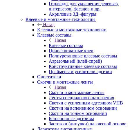
Гирлянды для украшения деревьев,
интерьеров, фасадов и др.
Акриловые 3Д -фигуры
Клеевые и монтажные технологии
Назад
Клеевые и монтажные технологии
Клеевые составы
Назад
Клеевые составы
Цианакрилатные клеи
Полиуретановые клеевые составы
Аэразольный (клей-спрей)
Конструктивные клеевые составы
Праймеры и усилители адгезии
Очистители
Скотчи и монтажные ленты
Назад
Скотчи и монтажные ленты
Ленты специального назначения
Скотчи с усиленным адгезивом VHB
Скотчи на вспененном основании
Скотчи на тонком основании
Безосновные адгезивы
Застежки (липучки) на клеевой основе
Держатели дистанционные