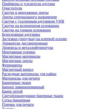
Праймеры и усилители адгезии
Очистители
Скотчи и монтажные ленты
Ленты специального назначения
Скотчи с усиленным адгезивом VHB
Скотчи на вспененном основании
Скотчи на тонком основании
Безосновные адгезивы
Застежки (липучки) на клеевой основе
Держатели дистанционные
Люверсы и металлофурнитура
Монтажные пленки
Магнитные материалы
Магнитные ленты
Феррошиты
Магнитный винил
Расходные материалы для пайки
Материалы для печати
Баннерные ткани
Баннер ламинированный
Банер литой
Светоблокирующие банерные ткани
Сетка баннерная
Пленки для печати
Холсты