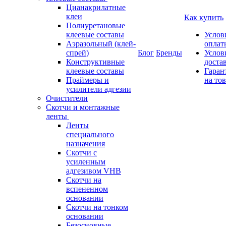
Цианакрилатные
клеи
Как купить
Полиуретановые
клеевые составы
Услов
Аэразольный (клей-
оплат
спрей)
Блог
Бренды
Услов
Конструктивные
доста
клеевые составы
Гаран
Праймеры и
на то
усилители адгезии
Очистители
Скотчи и монтажные
ленты
Ленты
специального
назначения
Скотчи с
усиленным
адгезивом VHB
Скотчи на
вспененном
основании
Скотчи на тонком
основании
Безосновные