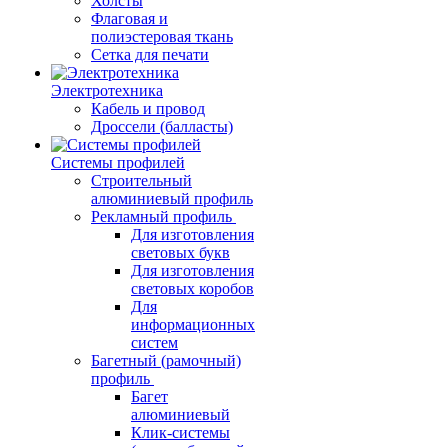
Холсты
Флаговая и
полиэстеровая ткань
Сетка для печати
Электротехника
Кабель и провод
Дроссели (балласты)
Системы профилей
Строительный
алюминиевый профиль
Рекламный профиль
Для изготовления
световых букв
Для изготовления
световых коробов
Для
информационных
систем
Багетный (рамочный)
профиль
Багет
алюминиевый
Клик-системы