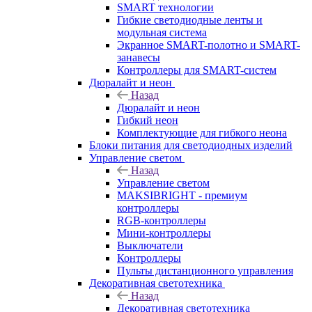
SMART технологии
Гибкие светодиодные ленты и
модульная система
Экранное SMART-полотно и SMART-
занавесы
Контроллеры для SMART-систем
Дюралайт и неон
Назад
Дюралайт и неон
Гибкий неон
Комплектующие для гибкого неона
Блоки питания для светодиодных изделий
Управление светом
Назад
Управление светом
MAKSIBRIGHT - премиум
контроллеры
RGB-контроллеры
Мини-контроллеры
Выключатели
Контроллеры
Пульты дистанционного управления
Декоративная светотехника
Назад
Декоративная светотехника