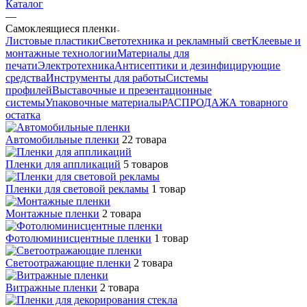
Каталог
—
Самоклеящиеся пленки
Листовые пластики
Светотехника и рекламный свет
Клеевые и
монтажные технологии
Материалы для
печати
Электротехника
Антисептики и дезинфицирующие
средства
Инструменты для работы
Системы
профилей
Выставочные и презентационные
системы
Упаковочные материалы
РАСПРОДАЖА товарного
остатка
Автомобильные пленки
22 товара
Пленки для аппликаций
5 товаров
Пленки для световой рекламы
1 товар
Монтажные пленки
2 товара
Фотолюминисцентные пленки
1 товар
Светоотражающие пленки
2 товара
Витражные пленки
2 товара