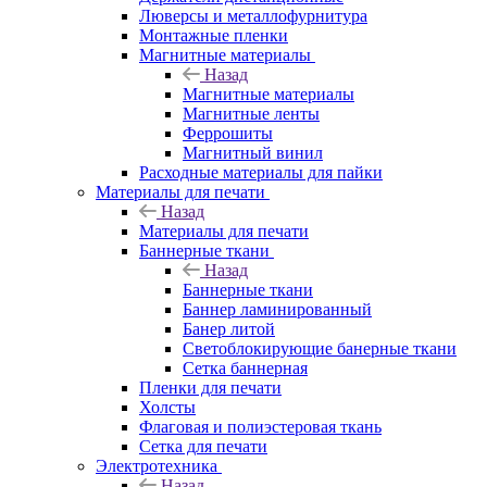
Люверсы и металлофурнитура
Монтажные пленки
Магнитные материалы
Назад
Магнитные материалы
Магнитные ленты
Феррошиты
Магнитный винил
Расходные материалы для пайки
Материалы для печати
Назад
Материалы для печати
Баннерные ткани
Назад
Баннерные ткани
Баннер ламинированный
Банер литой
Светоблокирующие банерные ткани
Сетка баннерная
Пленки для печати
Холсты
Флаговая и полиэстеровая ткань
Сетка для печати
Электротехника
Назад