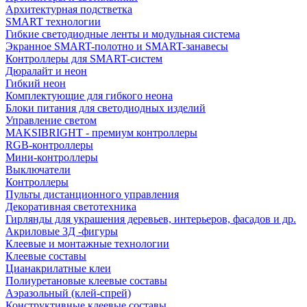
Архитектурная подстветка
SMART технологии
Гибкие светодиодные ленты и модульная система
Экранное SMART-полотно и SMART-занавесы
Контроллеры для SMART-систем
Дюралайт и неон
Гибкий неон
Комплектующие для гибкого неона
Блоки питания для светодиодных изделий
Управление светом
MAKSIBRIGHT - премиум контроллеры
RGB-контроллеры
Мини-контроллеры
Выключатели
Контроллеры
Пульты дистанционного управления
Декоративная светотехника
Гирлянды для украшения деревьев, интерьеров, фасадов и др.
Акриловые 3Д -фигуры
Клеевые и монтажные технологии
Клеевые составы
Цианакрилатные клеи
Полиуретановые клеевые составы
Аэразольный (клей-спрей)
Конструктивные клеевые составы