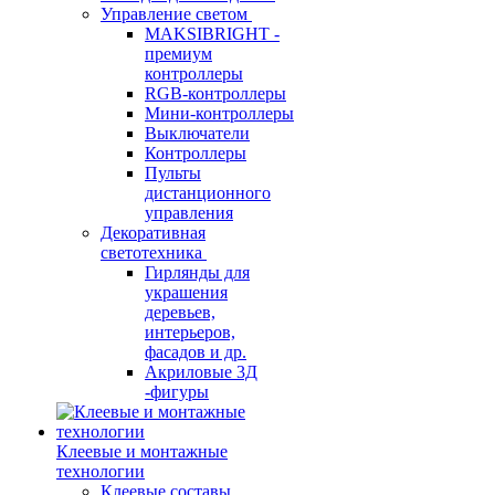
Управление светом
MAKSIBRIGHT -
премиум
контроллеры
RGB-контроллеры
Мини-контроллеры
Выключатели
Контроллеры
Пульты
дистанционного
управления
Декоративная
светотехника
Гирлянды для
украшения
деревьев,
интерьеров,
фасадов и др.
Акриловые 3Д
-фигуры
Клеевые и монтажные
технологии
Клеевые составы