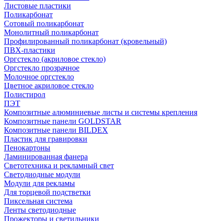
Листовые пластики
Поликарбонат
Сотовый поликарбонат
Монолитный поликарбонат
Профилированный поликарбонат (кровельный)
ПВХ-пластики
Оргстекло (акриловое стекло)
Оргстекло прозрачное
Молочное оргстекло
Цветное акриловое стекло
Полистирол
ПЭТ
Композитные алюминиевые листы и системы крепления
Композитные панели GOLDSTAR
Композитные панели BILDEX
Пластик для гравировки
Пенокартоны
Ламинированная фанера
Светотехника и рекламный свет
Светодиодные модули
Модули для рекламы
Для торцевой подстветки
Пиксельная система
Ленты светодиодные
Прожекторы и светильники