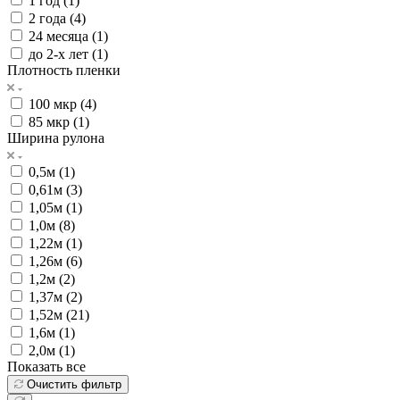
1 год (
1
)
2 года (
4
)
24 месяца (
1
)
до 2-х лет (
1
)
Плотность пленки
100 мкр (
4
)
85 мкр (
1
)
Ширина рулона
0,5м (
1
)
0,61м (
3
)
1,05м (
1
)
1,0м (
8
)
1,22м (
1
)
1,26м (
6
)
1,2м (
2
)
1,37м (
2
)
1,52м (
21
)
1,6м (
1
)
2,0м (
1
)
Показать все
Очистить фильтр