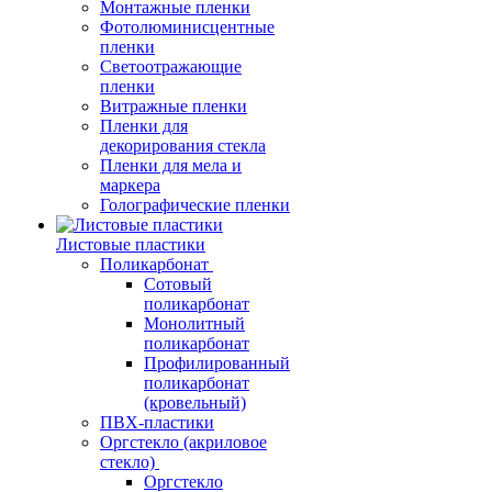
Монтажные пленки
Фотолюминисцентные
пленки
Светоотражающие
пленки
Витражные пленки
Пленки для
декорирования стекла
Пленки для мела и
маркера
Голографические пленки
Листовые пластики
Поликарбонат
Сотовый
поликарбонат
Монолитный
поликарбонат
Профилированный
поликарбонат
(кровельный)
ПВХ-пластики
Оргстекло (акриловое
стекло)
Оргстекло