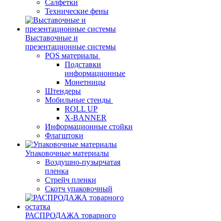
Салфетки
Технические фены
Выставочные и
презентационные системы
POS материалы
Подставки
информационные
Монетницы
Штендеры
Мобильные стенды
ROLL UP
X-BANNER
Информационные стойки
Флагштоки
Упаковочные материалы
Воздушно-пузырчатая
пленка
Стрейч пленки
Скотч упаковочный
РАСПРОДАЖА товарного