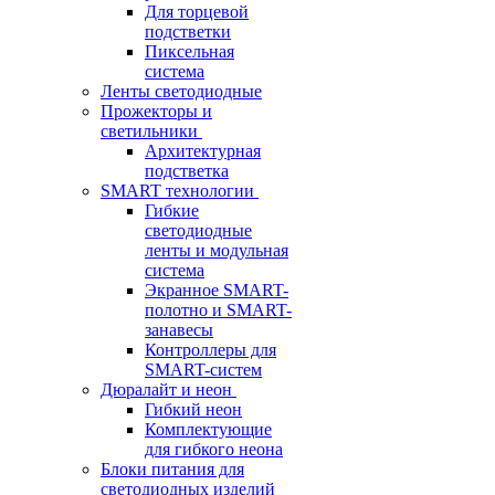
Для торцевой
подстветки
Пиксельная
система
Ленты светодиодные
Прожекторы и
светильники
Архитектурная
подстветка
SMART технологии
Гибкие
светодиодные
ленты и модульная
система
Экранное SMART-
полотно и SMART-
занавесы
Контроллеры для
SMART-систем
Дюралайт и неон
Гибкий неон
Комплектующие
для гибкого неона
Блоки питания для
светодиодных изделий