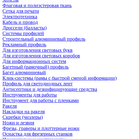
Флаговая и полиэстеровая ткань
Сетка для печати
Электротехника
Кабель и провод
Дроссели (балласты)
Системы профилей
Строительный алюминиевый профиль
Рекламный профиль
Для изготовления световых букв
Для изготовления световых коробов
Для информационных систем
Багетный (рамочный) профиль
Багет алюминиевый
Клик-системы (рамы с быстрой сменой информации)
Профиль для светодиодных лент
Антисептики и дезинфицирующие средства
Инструменты для работы
Инструмент для работы с пленками
Ракеля
Накладки на ракеля
Скребки (чизлеры)
Ножи и лезвия
Фрезы, граверы и плоттерные ножи
Оснастка для фрезерных станков