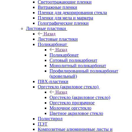
Светоотражающие пленки
Витражные пленки
Пленки для декорирования стекла
Пленки для мела и маркера
Голографические пленки
Листовые пластики
Назад
Листовые пластики
Поликарбонат
Назад
Поликарбонат
Сотовый поликарбонат
Монолитный поликарбонат
Профилированный поликарбонат
(кровельный)
ПВХ-пластики
Оргстекло (акриловое стекло)
Назад
Оргстекло (акриловое стекло)
Оргстекло прозрачное
Молочное оргстекло
Цветное акриловое стекло
Полистирол
ПЭТ
Композитные алюминиевые листы и