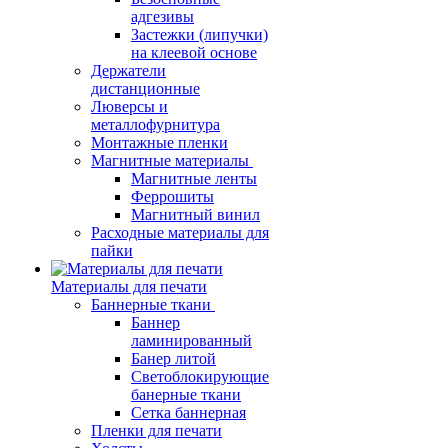
адгезивы
Застежки (липучки)
на клеевой основе
Держатели
дистанционные
Люверсы и
металлофурнитура
Монтажные пленки
Магнитные материалы
Магнитные ленты
Феррошиты
Магнитный винил
Расходные материалы для
пайки
Материалы для печати
Баннерные ткани
Баннер
ламинированный
Банер литой
Светоблокирующие
банерные ткани
Сетка баннерная
Пленки для печати