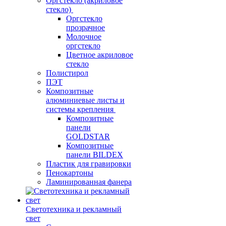
Оргстекло (акриловое
стекло)
Оргстекло
прозрачное
Молочное
оргстекло
Цветное акриловое
стекло
Полистирол
ПЭТ
Композитные
алюминиевые листы и
системы крепления
Композитные
панели
GOLDSTAR
Композитные
панели BILDEX
Пластик для гравировки
Пенокартоны
Ламинированная фанера
Светотехника и рекламный
свет