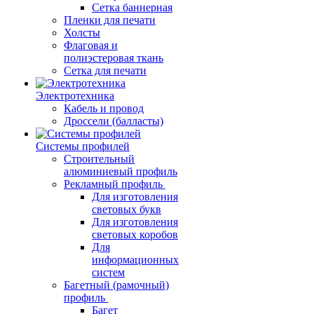
Сетка баннерная
Пленки для печати
Холсты
Флаговая и
полиэстеровая ткань
Сетка для печати
Электротехника
Кабель и провод
Дроссели (балласты)
Системы профилей
Строительный
алюминиевый профиль
Рекламный профиль
Для изготовления
световых букв
Для изготовления
световых коробов
Для
информационных
систем
Багетный (рамочный)
профиль
Багет