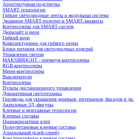
Архитектурная подстветка
SMART технологии
Гибкие светодиодные ленты и модульная система
Экранное SMART-полотно и SMART-занавесы
Контроллеры для SMART-систем
Дюралайт и неон
Гибкий неон
Комплектующие для гибкого неона
Блоки питания для светодиодных изделий
Управление светом
MAKSIBRIGHT - премиум контроллеры
RGB-контроллеры
Мини-контроллеры
Выключатели
Контроллеры
Пульты дистанционного управления
Декоративная светотехника
Гирлянды для украшения деревьев, интерьеров, фасадов и др.
Акриловые 3Д -фигуры
Клеевые и монтажные технологии
Клеевые составы
Цианакрилатные клеи
Полиуретановые клеевые составы
Аэразольный (клей-спрей)
Конструктивные клеевые составы