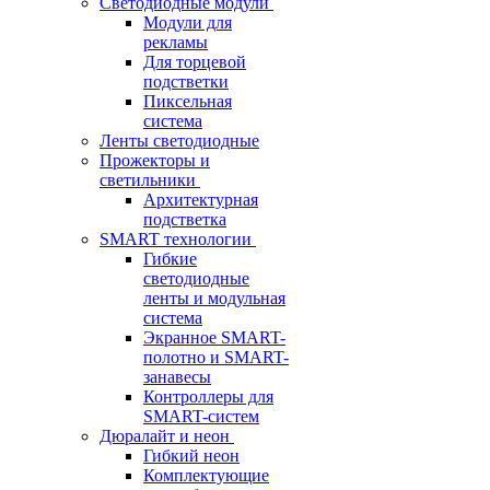
Светодиодные модули
Модули для
рекламы
Для торцевой
подстветки
Пиксельная
система
Ленты светодиодные
Прожекторы и
светильники
Архитектурная
подстветка
SMART технологии
Гибкие
светодиодные
ленты и модульная
система
Экранное SMART-
полотно и SMART-
занавесы
Контроллеры для
SMART-систем
Дюралайт и неон
Гибкий неон
Комплектующие