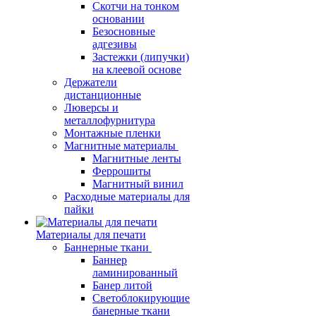
Скотчи на тонком
основании
Безосновные
адгезивы
Застежки (липучки)
на клеевой основе
Держатели
дистанционные
Люверсы и
металлофурнитура
Монтажные пленки
Магнитные материалы
Магнитные ленты
Феррошиты
Магнитный винил
Расходные материалы для
пайки
Материалы для печати
Баннерные ткани
Баннер
ламинированный
Банер литой
Светоблокирующие
банерные ткани