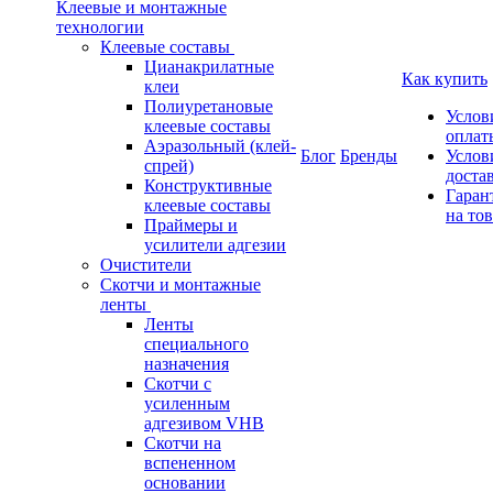
Клеевые и монтажные
технологии
Клеевые составы
Цианакрилатные
Как купить
клеи
Полиуретановые
Услов
клеевые составы
оплат
Аэразольный (клей-
Блог
Бренды
Услов
спрей)
доста
Конструктивные
Гаран
клеевые составы
на то
Праймеры и
усилители адгезии
Очистители
Скотчи и монтажные
ленты
Ленты
специального
назначения
Скотчи с
усиленным
адгезивом VHB
Скотчи на
вспененном
основании