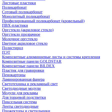
Листовые пластики
Поликарбонат
Сотовый поликарбонат
Монолитный поликарбонат
Профилированный поликарбонат (кровельный)
ПВХ-пластики
Оргстекло (акриловое стекло)
Оргстекло прозрачное
Молочное оргстекло
Цветное акриловое стекло
Полистирол
ПЭТ
Композитные алюминиевые листы и системы крепления
Композитные панели GOLDSTAR
Композитные панели BILDEX
Пластик для гравировки
Пенокартоны
Ламинированная фанера
Светотехника и рекламный свет
Светодиодные модули
Модули для рекламы
Для торцевой подстветки
Пиксельная система
Ленты светодиодные
Прожекторы и светильники