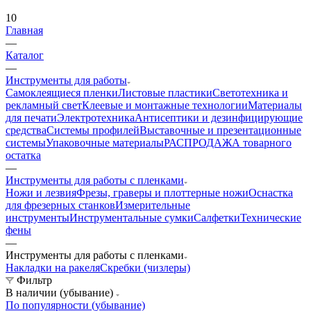
10
Главная
—
Каталог
—
Инструменты для работы
Самоклеящиеся пленки
Листовые пластики
Светотехника и
рекламный свет
Клеевые и монтажные технологии
Материалы
для печати
Электротехника
Антисептики и дезинфицирующие
средства
Системы профилей
Выставочные и презентационные
системы
Упаковочные материалы
РАСПРОДАЖА товарного
остатка
—
Инструменты для работы с пленками
Ножи и лезвия
Фрезы, граверы и плоттерные ножи
Оснастка
для фрезерных станков
Измерительные
инструменты
Инструментальные сумки
Салфетки
Технические
фены
—
Инструменты для работы с пленками
Накладки на ракеля
Скребки (чизлеры)
Фильтр
В наличии (убывание)
По популярности (убывание)