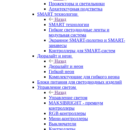
Прожекторы и светильники
Архитектурная подстветка
SMART технологии
Назад
SMART технологии
Гибкие светодиодные ленты и
модульная система
Экранное SMART-полотно и SMART-
занавесы
Контроллеры для SMART-систем
Дюралайт и неон
Назад
Дюралайт и неон
Гибкий неон
Комплектующие для гибкого неона
Блоки питания для светодиодных изделий
Управление светом
Назад
Управление светом
MAKSIBRIGHT - премиум
контроллеры
RGB-контроллеры
Мини-контроллеры
Выключатели
Контроллеры