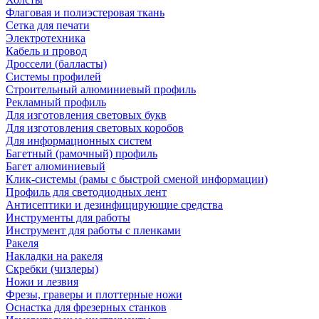
Флаговая и полиэстеровая ткань
Сетка для печати
Электротехника
Кабель и провод
Дроссели (балласты)
Системы профилей
Строительный алюминиевый профиль
Рекламный профиль
Для изготовления световых букв
Для изготовления световых коробов
Для информационных систем
Багетный (рамочный) профиль
Багет алюминиевый
Клик-системы (рамы с быстрой сменой информации)
Профиль для светодиодных лент
Антисептики и дезинфицирующие средства
Инструменты для работы
Инструмент для работы с пленками
Ракеля
Накладки на ракеля
Скребки (чизлеры)
Ножи и лезвия
Фрезы, граверы и плоттерные ножи
Оснастка для фрезерных станков