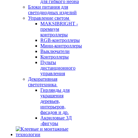
для гибкого неона
Блоки питания для
светодиодных изделий
Управление светом
MAKSIBRIGHT -
премиум
контроллеры
RGB-контроллеры
Мини-контроллеры
Выключатели
Контроллеры
Пульты
дистанционного
управления
Декоративная
светотехника
Гирлянды для
украшения
деревьев,
интерьеров,
фасадов и др.
Акриловые 3Д
-фигуры