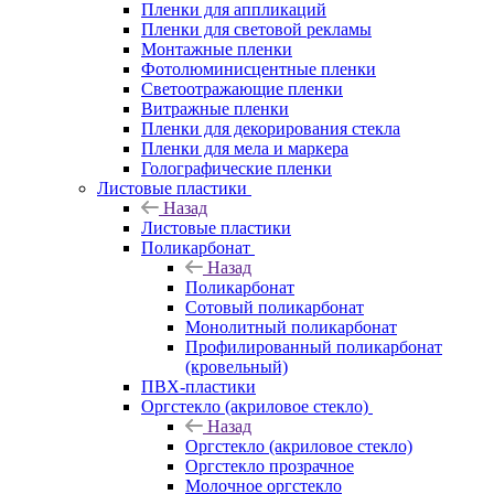
Пленки для аппликаций
Пленки для световой рекламы
Монтажные пленки
Фотолюминисцентные пленки
Светоотражающие пленки
Витражные пленки
Пленки для декорирования стекла
Пленки для мела и маркера
Голографические пленки
Листовые пластики
Назад
Листовые пластики
Поликарбонат
Назад
Поликарбонат
Сотовый поликарбонат
Монолитный поликарбонат
Профилированный поликарбонат
(кровельный)
ПВХ-пластики
Оргстекло (акриловое стекло)
Назад
Оргстекло (акриловое стекло)
Оргстекло прозрачное
Молочное оргстекло