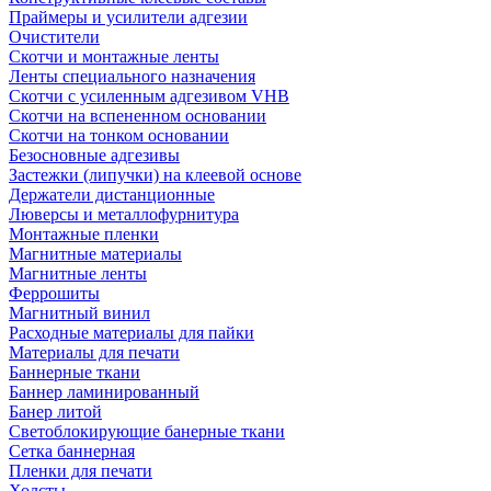
Праймеры и усилители адгезии
Очистители
Скотчи и монтажные ленты
Ленты специального назначения
Скотчи с усиленным адгезивом VHB
Скотчи на вспененном основании
Скотчи на тонком основании
Безосновные адгезивы
Застежки (липучки) на клеевой основе
Держатели дистанционные
Люверсы и металлофурнитура
Монтажные пленки
Магнитные материалы
Магнитные ленты
Феррошиты
Магнитный винил
Расходные материалы для пайки
Материалы для печати
Баннерные ткани
Баннер ламинированный
Банер литой
Светоблокирующие банерные ткани
Сетка баннерная
Пленки для печати
Холсты