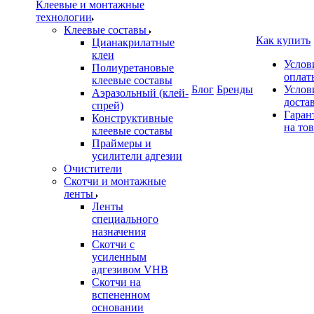
Клеевые и монтажные
технологии
Клеевые составы
Как купить
Цианакрилатные
клеи
Услов
Полиуретановые
оплат
клеевые составы
Блог
Бренды
Услов
Аэразольный (клей-
доста
спрей)
Гаран
Конструктивные
на то
клеевые составы
Праймеры и
усилители адгезии
Очистители
Скотчи и монтажные
ленты
Ленты
специального
назначения
Скотчи с
усиленным
адгезивом VHB
Скотчи на
вспененном
основании