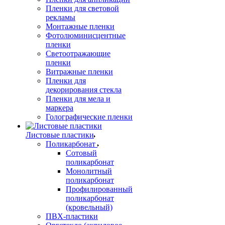
Пленки для световой
рекламы
Монтажные пленки
Фотолюминисцентные
пленки
Светоотражающие
пленки
Витражные пленки
Пленки для
декорирования стекла
Пленки для мела и
маркера
Голографические пленки
Листовые пластики
Поликарбонат
Сотовый
поликарбонат
Монолитный
поликарбонат
Профилированный
поликарбонат
(кровельный)
ПВХ-пластики