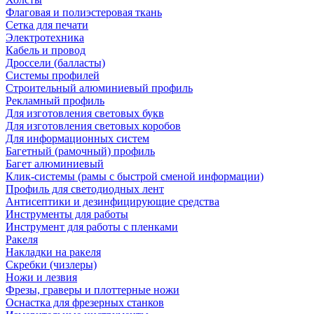
Флаговая и полиэстеровая ткань
Сетка для печати
Электротехника
Кабель и провод
Дроссели (балласты)
Системы профилей
Строительный алюминиевый профиль
Рекламный профиль
Для изготовления световых букв
Для изготовления световых коробов
Для информационных систем
Багетный (рамочный) профиль
Багет алюминиевый
Клик-системы (рамы с быстрой сменой информации)
Профиль для светодиодных лент
Антисептики и дезинфицирующие средства
Инструменты для работы
Инструмент для работы с пленками
Ракеля
Накладки на ракеля
Скребки (чизлеры)
Ножи и лезвия
Фрезы, граверы и плоттерные ножи
Оснастка для фрезерных станков