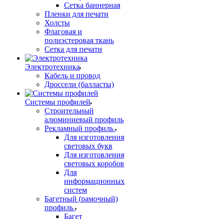
Сетка баннерная
Пленки для печати
Холсты
Флаговая и
полиэстеровая ткань
Сетка для печати
Электротехника
Кабель и провод
Дроссели (балласты)
Системы профилей
Строительный
алюминиевый профиль
Рекламный профиль
Для изготовления
световых букв
Для изготовления
световых коробов
Для
информационных
систем
Багетный (рамочный)
профиль
Багет