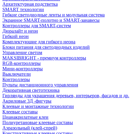
Архитектурная подстветка
SMART технологии
Гибкие светодиодные ленты и модульная система
Экранное SMART-полотно и SMART-занавесы
Контроллеры для SMART-систем
Дюралайт и неон
Гибкий неон
Комплектующие для гибкого неона
Блоки питания для светодиодных изделий
Управление светом
MAKSIBRIGHT - премиум контроллеры
RGB-контроллеры
Мини-контроллеры
Выключатели
Контроллеры
Пульты дистанционного управления
Декоративная светотехника
Гирлянды для украшения деревьев, интерьеров, фасадов и др.
Акриловые 3Д -фигуры
Клеевые и монтажные технологии
Клеевые составы
Цианакрилатные клеи
Полиуретановые клеевые составы
Аэразольный (клей-спрей)
Конструктивные клеевые составы