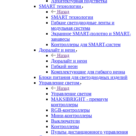
Архитектурная подстветка
SMART технологии
Назад
SMART технологии
Гибкие светодиодные ленты и
модульная система
Экранное SMART-полотно и SMART-
занавесы
Контроллеры для SMART-систем
Дюралайт и неон
Назад
Дюралайт и неон
Гибкий неон
Комплектующие для гибкого неона
Блоки питания для светодиодных изделий
Управление светом
Назад
Управление светом
MAKSIBRIGHT - премиум
контроллеры
RGB-контроллеры
Мини-контроллеры
Выключатели
Контроллеры
Пульты дистанционного управления