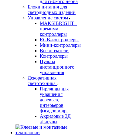
для гибкого неона
Блоки питания для
светодиодных изделий
Управление светом
MAKSIBRIGHT -
премиум
контроллеры
RGB-контроллеры
Мини-контроллеры
Выключатели
Контроллеры
Пульты
дистанционного
управления
Декоративная
светотехника
Гирлянды для
украшения
деревьев,
интерьеров,
фасадов и др.
Акриловые 3Д
-фигуры