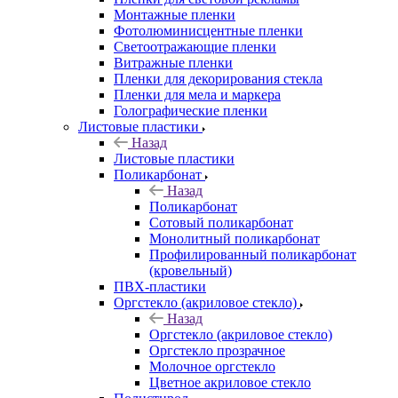
Монтажные пленки
Фотолюминисцентные пленки
Светоотражающие пленки
Витражные пленки
Пленки для декорирования стекла
Пленки для мела и маркера
Голографические пленки
Листовые пластики
Назад
Листовые пластики
Поликарбонат
Назад
Поликарбонат
Сотовый поликарбонат
Монолитный поликарбонат
Профилированный поликарбонат
(кровельный)
ПВХ-пластики
Оргстекло (акриловое стекло)
Назад
Оргстекло (акриловое стекло)
Оргстекло прозрачное
Молочное оргстекло
Цветное акриловое стекло