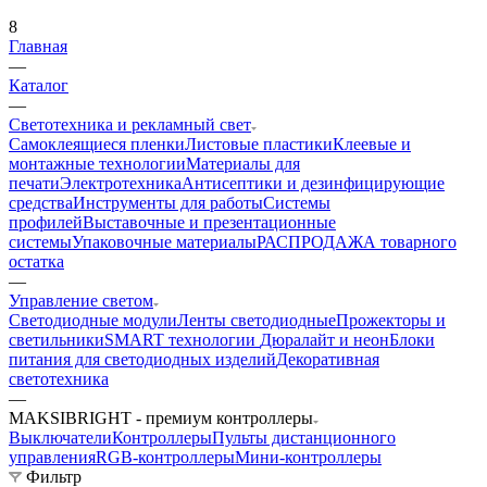
8
Главная
—
Каталог
—
Светотехника и рекламный свет
Самоклеящиеся пленки
Листовые пластики
Клеевые и
монтажные технологии
Материалы для
печати
Электротехника
Антисептики и дезинфицирующие
средства
Инструменты для работы
Системы
профилей
Выставочные и презентационные
системы
Упаковочные материалы
РАСПРОДАЖА товарного
остатка
—
Управление светом
Светодиодные модули
Ленты светодиодные
Прожекторы и
светильники
SMART технологии
Дюралайт и неон
Блоки
питания для светодиодных изделий
Декоративная
светотехника
—
MAKSIBRIGHT - премиум контроллеры
Выключатели
Контроллеры
Пульты дистанционного
управления
RGB-контроллеры
Мини-контроллеры
Фильтр