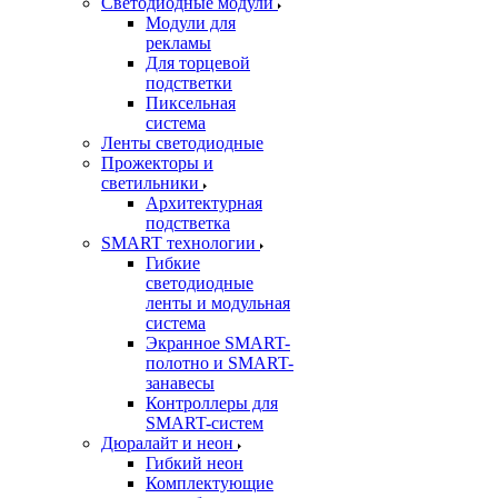
Светодиодные модули
Модули для
рекламы
Для торцевой
подстветки
Пиксельная
система
Ленты светодиодные
Прожекторы и
светильники
Архитектурная
подстветка
SMART технологии
Гибкие
светодиодные
ленты и модульная
система
Экранное SMART-
полотно и SMART-
занавесы
Контроллеры для
SMART-систем
Дюралайт и неон
Гибкий неон
Комплектующие