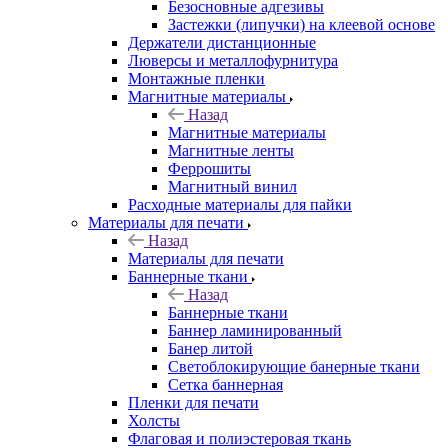
Безосновные адгезивы
Застежки (липучки) на клеевой основе
Держатели дистанционные
Люверсы и металлофурнитура
Монтажные пленки
Магнитные материалы
Назад
Магнитные материалы
Магнитные ленты
Феррошиты
Магнитный винил
Расходные материалы для пайки
Материалы для печати
Назад
Материалы для печати
Баннерные ткани
Назад
Баннерные ткани
Баннер ламинированный
Банер литой
Светоблокирующие банерные ткани
Сетка баннерная
Пленки для печати
Холсты
Флаговая и полиэстеровая ткань