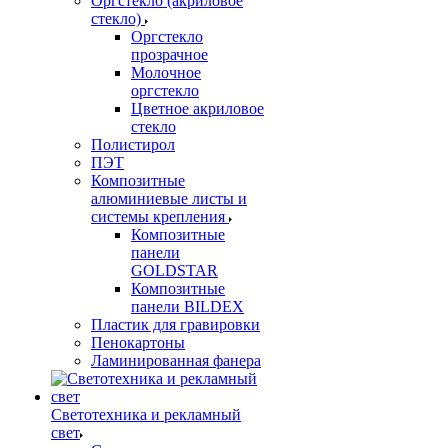
Оргстекло (акриловое
стекло)
Оргстекло
прозрачное
Молочное
оргстекло
Цветное акриловое
стекло
Полистирол
ПЭТ
Композитные
алюминиевые листы и
системы крепления
Композитные
панели
GOLDSTAR
Композитные
панели BILDEX
Пластик для гравировки
Пенокартоны
Ламинированная фанера
Светотехника и рекламный
свет