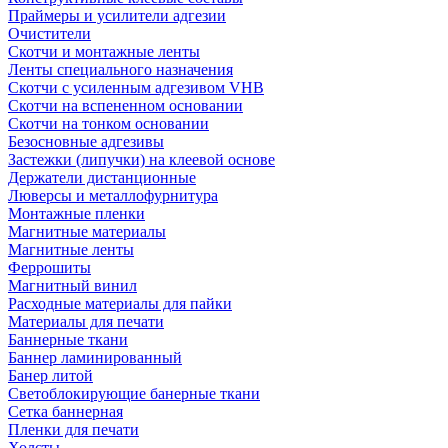
Праймеры и усилители адгезии
Очистители
Скотчи и монтажные ленты
Ленты специального назначения
Скотчи с усиленным адгезивом VHB
Скотчи на вспененном основании
Скотчи на тонком основании
Безосновные адгезивы
Застежки (липучки) на клеевой основе
Держатели дистанционные
Люверсы и металлофурнитура
Монтажные пленки
Магнитные материалы
Магнитные ленты
Феррошиты
Магнитный винил
Расходные материалы для пайки
Материалы для печати
Баннерные ткани
Баннер ламинированный
Банер литой
Светоблокирующие банерные ткани
Сетка баннерная
Пленки для печати
Холсты