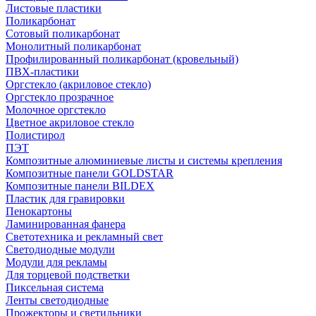
Листовые пластики
Поликарбонат
Сотовый поликарбонат
Монолитный поликарбонат
Профилированный поликарбонат (кровельный)
ПВХ-пластики
Оргстекло (акриловое стекло)
Оргстекло прозрачное
Молочное оргстекло
Цветное акриловое стекло
Полистирол
ПЭТ
Композитные алюминиевые листы и системы крепления
Композитные панели GOLDSTAR
Композитные панели BILDEX
Пластик для гравировки
Пенокартоны
Ламинированная фанера
Светотехника и рекламный свет
Светодиодные модули
Модули для рекламы
Для торцевой подстветки
Пиксельная система
Ленты светодиодные
Прожекторы и светильники