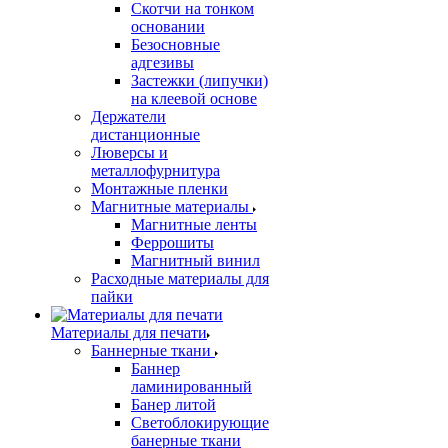
Скотчи на тонком
основании
Безосновные
адгезивы
Застежки (липучки)
на клеевой основе
Держатели
дистанционные
Люверсы и
металлофурнитура
Монтажные пленки
Магнитные материалы
Магнитные ленты
Феррошиты
Магнитный винил
Расходные материалы для
пайки
Материалы для печати
Баннерные ткани
Баннер
ламинированный
Банер литой
Светоблокирующие
банерные ткани