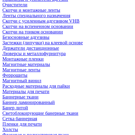
Очистители
Скотчи и монтажные ленты
Ленты специального назначения
Скотчи с усиленным адгезивом VHB
Скотчи на вспененном основании
Скотчи на тонком основании
Безосновные адгезивы
Застежки (липучки) на клеевой основе
Держатели дистанционные
Люверсы и металлофурнитура
Монтажные пленки
Магнитные материалы
Магнитные ленты
Феррошиты
Магнитный винил
Расходные материалы для пайки
Материалы для печати
Баннерные ткани
Баннер ламинированный
Банер литой
Светоблокирующие банерные ткани
Сетка баннерная
Пленки для печати
Холсты
Флаговая и полиэстеровая ткань