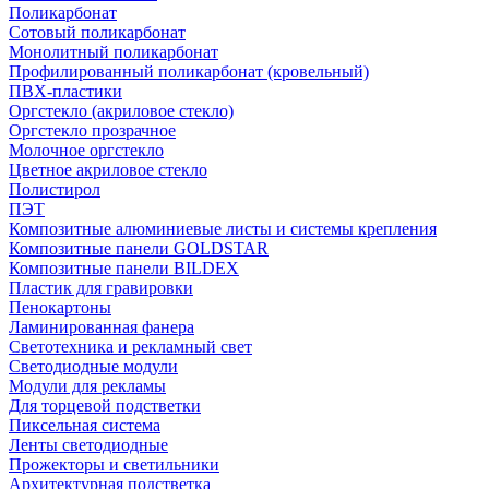
Поликарбонат
Сотовый поликарбонат
Монолитный поликарбонат
Профилированный поликарбонат (кровельный)
ПВХ-пластики
Оргстекло (акриловое стекло)
Оргстекло прозрачное
Молочное оргстекло
Цветное акриловое стекло
Полистирол
ПЭТ
Композитные алюминиевые листы и системы крепления
Композитные панели GOLDSTAR
Композитные панели BILDEX
Пластик для гравировки
Пенокартоны
Ламинированная фанера
Светотехника и рекламный свет
Светодиодные модули
Модули для рекламы
Для торцевой подстветки
Пиксельная система
Ленты светодиодные
Прожекторы и светильники
Архитектурная подстветка