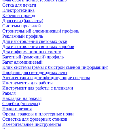
Сетка для печати
Электротехника
Кабель и провод
Дроссели (балласты)
Системы профилей
Строительный алюминиевый профиль
Рекламный профиль
Для изготовления световых букв
Для изготовления световых коробов
Для информационных систем
Багетный (рамочный) профиль
Багет алюминиевый
Клик-системы (рамы с быстрой сменой информации)
Профиль для светодиодных лент
Антисептики и дезинфицирующие средства
Инструменты для работы
Инструмент для работы с пленками
Ракеля
Накладки на ракеля
Скребки (чизлеры)
Ножи и лезвия
Фрезы, граверы и плоттерные ножи
Оснастка для фрезерных станков
Измерительные инструменты