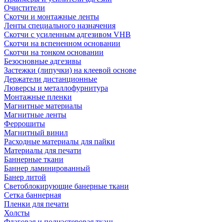
Очистители
Скотчи и монтажные ленты
Ленты специального назначения
Скотчи с усиленным адгезивом VHB
Скотчи на вспененном основании
Скотчи на тонком основании
Безосновные адгезивы
Застежки (липучки) на клеевой основе
Держатели дистанционные
Люверсы и металлофурнитура
Монтажные пленки
Магнитные материалы
Магнитные ленты
Феррошиты
Магнитный винил
Расходные материалы для пайки
Материалы для печати
Баннерные ткани
Баннер ламинированный
Банер литой
Светоблокирующие банерные ткани
Сетка баннерная
Пленки для печати
Холсты
Флаговая и полиэстеровая ткань