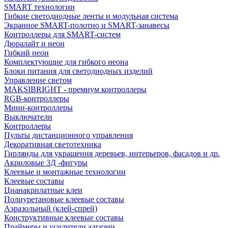
SMART технологии
Гибкие светодиодные ленты и модульная система
Экранное SMART-полотно и SMART-занавесы
Контроллеры для SMART-систем
Дюралайт и неон
Гибкий неон
Комплектующие для гибкого неона
Блоки питания для светодиодных изделий
Управление светом
MAKSIBRIGHT - премиум контроллеры
RGB-контроллеры
Мини-контроллеры
Выключатели
Контроллеры
Пульты дистанционного управления
Декоративная светотехника
Гирлянды для украшения деревьев, интерьеров, фасадов и др.
Акриловые 3Д -фигуры
Клеевые и монтажные технологии
Клеевые составы
Цианакрилатные клеи
Полиуретановые клеевые составы
Аэразольный (клей-спрей)
Конструктивные клеевые составы
Праймеры и усилители адгезии