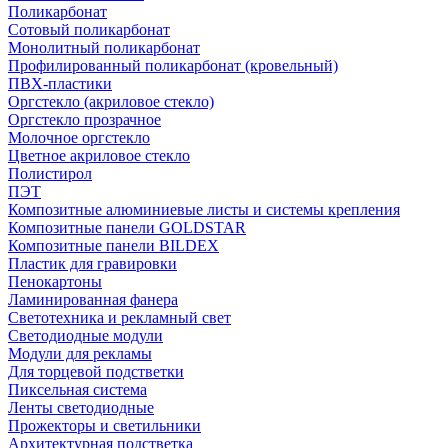
Поликарбонат
Сотовый поликарбонат
Монолитный поликарбонат
Профилированный поликарбонат (кровельный)
ПВХ-пластики
Оргстекло (акриловое стекло)
Оргстекло прозрачное
Молочное оргстекло
Цветное акриловое стекло
Полистирол
ПЭТ
Композитные алюминиевые листы и системы крепления
Композитные панели GOLDSTAR
Композитные панели BILDEX
Пластик для гравировки
Пенокартоны
Ламинированная фанера
Светотехника и рекламный свет
Светодиодные модули
Модули для рекламы
Для торцевой подстветки
Пиксельная система
Ленты светодиодные
Прожекторы и светильники
Архитектурная подстветка