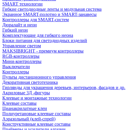
SMART технологии
Гибкие светодиодные ленты и модульная система
Экранное SMART-полотно и SMART-занавесы
Контроллеры для SMART-систем
Дюралайт и неон
Гибкий неон
Комплектующие для гибкого неона
Блоки питания для светодиодных изделий
Управление светом
MAKSIBRIGHT - премиум контроллеры
RGB-контроллеры
Мини-контроллеры
Выключатели
Контроллеры
Пульты дистанционного управления
Декоративная светотехника
Гирлянды для украшения деревьев, интерьеров, фасадов и др.
Акриловые 3Д -фигуры
Клеевые и монтажные технологии
Клеевые составы
Цианакрилатные клеи
Полиуретановые клеевые составы
Аэразольный (клей-спрей)
Конструктивные клеевые составы
Праймеры и усилители адгезии