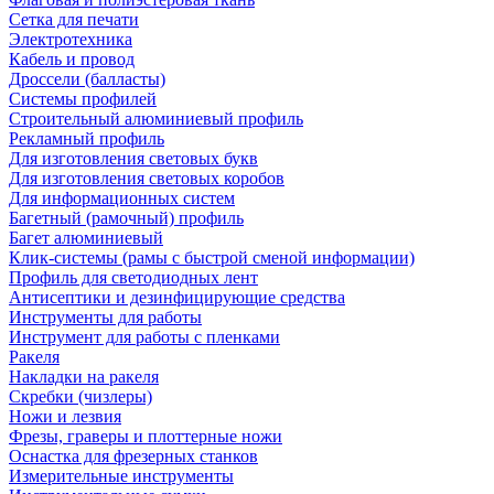
Сетка для печати
Электротехника
Кабель и провод
Дроссели (балласты)
Системы профилей
Строительный алюминиевый профиль
Рекламный профиль
Для изготовления световых букв
Для изготовления световых коробов
Для информационных систем
Багетный (рамочный) профиль
Багет алюминиевый
Клик-системы (рамы с быстрой сменой информации)
Профиль для светодиодных лент
Антисептики и дезинфицирующие средства
Инструменты для работы
Инструмент для работы с пленками
Ракеля
Накладки на ракеля
Скребки (чизлеры)
Ножи и лезвия
Фрезы, граверы и плоттерные ножи
Оснастка для фрезерных станков
Измерительные инструменты