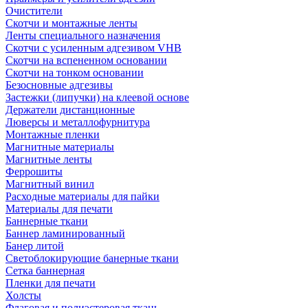
Очистители
Скотчи и монтажные ленты
Ленты специального назначения
Скотчи с усиленным адгезивом VHB
Скотчи на вспененном основании
Скотчи на тонком основании
Безосновные адгезивы
Застежки (липучки) на клеевой основе
Держатели дистанционные
Люверсы и металлофурнитура
Монтажные пленки
Магнитные материалы
Магнитные ленты
Феррошиты
Магнитный винил
Расходные материалы для пайки
Материалы для печати
Баннерные ткани
Баннер ламинированный
Банер литой
Светоблокирующие банерные ткани
Сетка баннерная
Пленки для печати
Холсты
Флаговая и полиэстеровая ткань