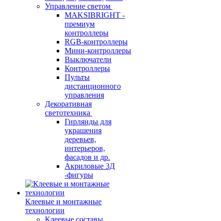
Управление светом
MAKSIBRIGHT -
премиум
контроллеры
RGB-контроллеры
Мини-контроллеры
Выключатели
Контроллеры
Пульты
дистанционного
управления
Декоративная
светотехника
Гирлянды для
украшения
деревьев,
интерьеров,
фасадов и др.
Акриловые 3Д
-фигуры
Клеевые и монтажные
технологии
Клеевые составы