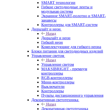
SMART технологии
Гибкие светодиодные ленты и
модульная система
Экранное SMART-полотно и SMART-
занавесы
Контроллеры для SMART-систем
Дюралайт и неон
Назад
Дюралайт и неон
Гибкий неон
Комплектующие для гибкого неона
Блоки питания для светодиодных изделий
Управление светом
Назад
Управление светом
MAKSIBRIGHT - премиум
контроллеры
RGB-контроллеры
Мини-контроллеры
Выключатели
Контроллеры
Пульты дистанционного управления
Декоративная светотехника
Назад
Декоративная светотехника