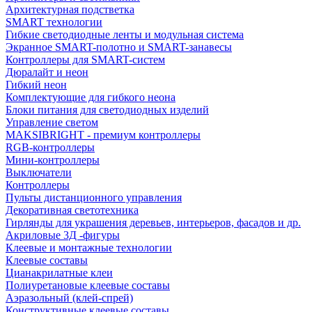
Архитектурная подстветка
SMART технологии
Гибкие светодиодные ленты и модульная система
Экранное SMART-полотно и SMART-занавесы
Контроллеры для SMART-систем
Дюралайт и неон
Гибкий неон
Комплектующие для гибкого неона
Блоки питания для светодиодных изделий
Управление светом
MAKSIBRIGHT - премиум контроллеры
RGB-контроллеры
Мини-контроллеры
Выключатели
Контроллеры
Пульты дистанционного управления
Декоративная светотехника
Гирлянды для украшения деревьев, интерьеров, фасадов и др.
Акриловые 3Д -фигуры
Клеевые и монтажные технологии
Клеевые составы
Цианакрилатные клеи
Полиуретановые клеевые составы
Аэразольный (клей-спрей)
Конструктивные клеевые составы