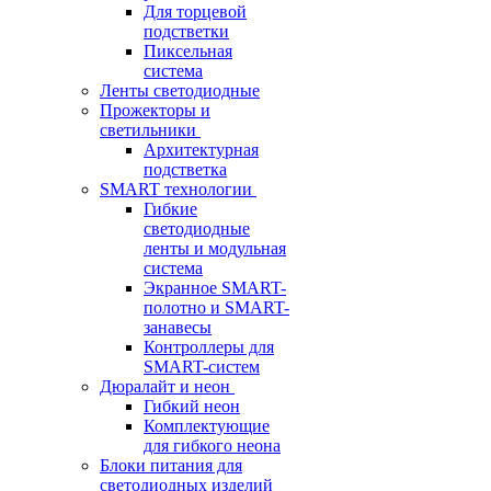
Для торцевой
подстветки
Пиксельная
система
Ленты светодиодные
Прожекторы и
светильники
Архитектурная
подстветка
SMART технологии
Гибкие
светодиодные
ленты и модульная
система
Экранное SMART-
полотно и SMART-
занавесы
Контроллеры для
SMART-систем
Дюралайт и неон
Гибкий неон
Комплектующие
для гибкого неона
Блоки питания для
светодиодных изделий