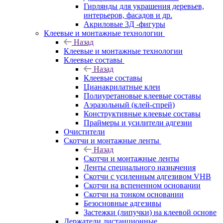
Гирлянды для украшения деревьев,
интерьеров, фасадов и др.
Акриловые 3Д -фигуры
Клеевые и монтажные технологии
Назад
Клеевые и монтажные технологии
Клеевые составы
Назад
Клеевые составы
Цианакрилатные клеи
Полиуретановые клеевые составы
Аэразольный (клей-спрей)
Конструктивные клеевые составы
Праймеры и усилители адгезии
Очистители
Скотчи и монтажные ленты
Назад
Скотчи и монтажные ленты
Ленты специального назначения
Скотчи с усиленным адгезивом VHB
Скотчи на вспененном основании
Скотчи на тонком основании
Безосновные адгезивы
Застежки (липучки) на клеевой основе
Держатели дистанционные