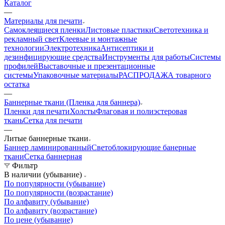
Каталог
—
Материалы для печати
Самоклеящиеся пленки
Листовые пластики
Светотехника и
рекламный свет
Клеевые и монтажные
технологии
Электротехника
Антисептики и
дезинфицирующие средства
Инструменты для работы
Системы
профилей
Выставочные и презентационные
системы
Упаковочные материалы
РАСПРОДАЖА товарного
остатка
—
Баннерные ткани (Пленка для баннера)
Пленки для печати
Холсты
Флаговая и полиэстеровая
ткань
Сетка для печати
—
Литые баннерные ткани
Баннер ламинированный
Светоблокирующие банерные
ткани
Сетка баннерная
Фильтр
В наличии (убывание)
По популярности (убывание)
По популярности (возрастание)
По алфавиту (убывание)
По алфавиту (возрастание)
По цене (убывание)