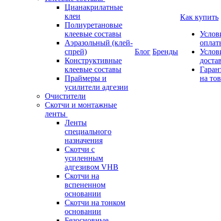
Цианакрилатные
клеи
Как купить
Полиуретановые
клеевые составы
Услов
Аэразольный (клей-
оплат
спрей)
Блог
Бренды
Услов
Конструктивные
доста
клеевые составы
Гаран
Праймеры и
на то
усилители адгезии
Очистители
Скотчи и монтажные
ленты
Ленты
специального
назначения
Скотчи с
усиленным
адгезивом VHB
Скотчи на
вспененном
основании
Скотчи на тонком
основании
Безосновные