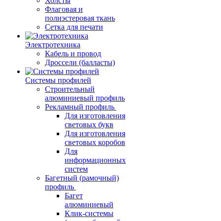
Холсты
Флаговая и
полиэстеровая ткань
Сетка для печати
Электротехника
Кабель и провод
Дроссели (балласты)
Системы профилей
Строительный
алюминиевый профиль
Рекламный профиль
Для изготовления
световых букв
Для изготовления
световых коробов
Для
информационных
систем
Багетный (рамочный)
профиль
Багет
алюминиевый
Клик-системы