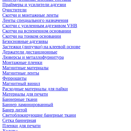
Праймеры и усилители адгезии
Очистители
Скотчи и монтажные ленты
Ленты специального назначения
Скотчи с усиленным адгезивом VHB
Скотчи на вспененном основании
Скотчи на тонком основании
Безосновные адгезивы
Застежки (липучки) на клеевой основе
Держатели дистанционные
Люверсы и металлофурнитура
Монтажные пленки
Магнитные материалы
Магнитные ленты
Феррошиты
Магнитный винил
Расходные материалы для пайки
Материалы для печати
Баннерные ткани
Баннер ламинированный
Банер литой
Светоблокирующие банерные ткани
Сетка баннерная
Пленки для печати
Холсты