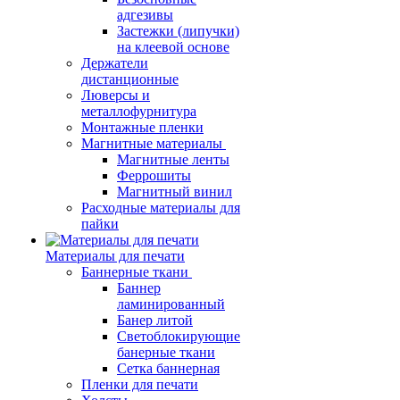
адгезивы
Застежки (липучки)
на клеевой основе
Держатели
дистанционные
Люверсы и
металлофурнитура
Монтажные пленки
Магнитные материалы
Магнитные ленты
Феррошиты
Магнитный винил
Расходные материалы для
пайки
Материалы для печати
Баннерные ткани
Баннер
ламинированный
Банер литой
Светоблокирующие
банерные ткани
Сетка баннерная
Пленки для печати