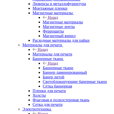
Люверсы и металлофурнитура
Монтажные пленки
Магнитные материалы
Назад
Магнитные материалы
Магнитные ленты
Феррошиты
Магнитный винил
Расходные материалы для пайки
Материалы для печати
Назад
Материалы для печати
Баннерные ткани
Назад
Баннерные ткани
Баннер ламинированный
Банер литой
Светоблокирующие банерные ткани
Сетка баннерная
Пленки для печати
Холсты
Флаговая и полиэстеровая ткань
Сетка для печати
Электротехника
Назад