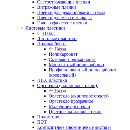
Светоотражающие пленки
Витражные пленки
Пленки для декорирования стекла
Пленки для мела и маркера
Голографические пленки
Листовые пластики
Назад
Листовые пластики
Поликарбонат
Назад
Поликарбонат
Сотовый поликарбонат
Монолитный поликарбонат
Профилированный поликарбонат
(кровельный)
ПВХ-пластики
Оргстекло (акриловое стекло)
Назад
Оргстекло (акриловое стекло)
Оргстекло прозрачное
Молочное оргстекло
Цветное акриловое стекло
Полистирол
ПЭТ
Композитные алюминиевые листы и