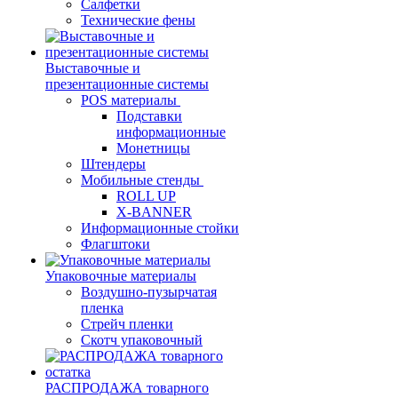
Салфетки
Технические фены
Выставочные и
презентационные системы
POS материалы
Подставки
информационные
Монетницы
Штендеры
Мобильные стенды
ROLL UP
X-BANNER
Информационные стойки
Флагштоки
Упаковочные материалы
Воздушно-пузырчатая
пленка
Стрейч пленки
Скотч упаковочный
РАСПРОДАЖА товарного