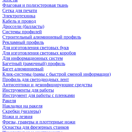
Флаговая и полиэстеровая ткань
Сетка для печати
Электротехника
Кабель и провод
Дроссели (балласты)
Системы профилей
Строительный алюминиевый профиль
Рекламный профиль
Для изготовления световых букв
Для изготовления световых коробов
Для информационных систем
Багетный (рамочный) профиль
Багет алюминиевый
Клик-системы (рамы с быстрой сменой информации)
Профиль для светодиодных лент
Антисептики и дезинфицирующие средства
Инструменты для работы
Инструмент для работы с пленками
Ракеля
Накладки на ракеля
Скребки (чизлеры)
Ножи и лезвия
Фрезы, граверы и плоттерные ножи
Оснастка для фрезерных станков