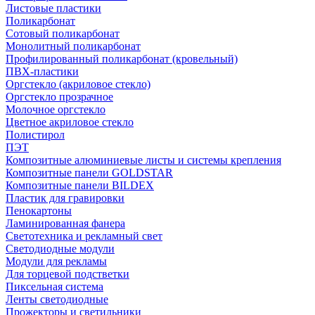
Листовые пластики
Поликарбонат
Сотовый поликарбонат
Монолитный поликарбонат
Профилированный поликарбонат (кровельный)
ПВХ-пластики
Оргстекло (акриловое стекло)
Оргстекло прозрачное
Молочное оргстекло
Цветное акриловое стекло
Полистирол
ПЭТ
Композитные алюминиевые листы и системы крепления
Композитные панели GOLDSTAR
Композитные панели BILDEX
Пластик для гравировки
Пенокартоны
Ламинированная фанера
Светотехника и рекламный свет
Светодиодные модули
Модули для рекламы
Для торцевой подстветки
Пиксельная система
Ленты светодиодные
Прожекторы и светильники