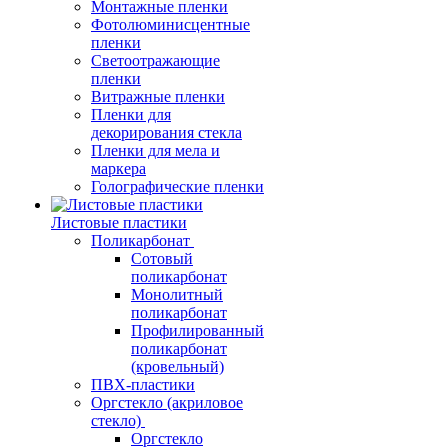
Монтажные пленки
Фотолюминисцентные
пленки
Светоотражающие
пленки
Витражные пленки
Пленки для
декорирования стекла
Пленки для мела и
маркера
Голографические пленки
Листовые пластики
Поликарбонат
Сотовый
поликарбонат
Монолитный
поликарбонат
Профилированный
поликарбонат
(кровельный)
ПВХ-пластики
Оргстекло (акриловое
стекло)
Оргстекло