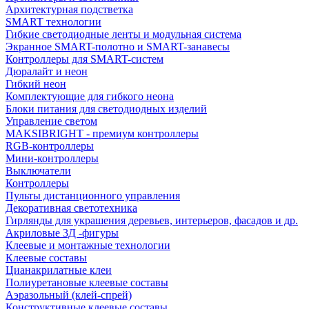
Архитектурная подстветка
SMART технологии
Гибкие светодиодные ленты и модульная система
Экранное SMART-полотно и SMART-занавесы
Контроллеры для SMART-систем
Дюралайт и неон
Гибкий неон
Комплектующие для гибкого неона
Блоки питания для светодиодных изделий
Управление светом
MAKSIBRIGHT - премиум контроллеры
RGB-контроллеры
Мини-контроллеры
Выключатели
Контроллеры
Пульты дистанционного управления
Декоративная светотехника
Гирлянды для украшения деревьев, интерьеров, фасадов и др.
Акриловые 3Д -фигуры
Клеевые и монтажные технологии
Клеевые составы
Цианакрилатные клеи
Полиуретановые клеевые составы
Аэразольный (клей-спрей)
Конструктивные клеевые составы