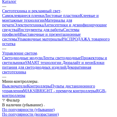
Каталог
—
Светотехника и рекламный свет
Самоклеящиеся пленки
Листовые пластики
Клеевые и
монтажные технологии
Материалы для
печати
Электротехника
Антисептики и дезинфицирующие
средства
Инструменты для работы
Системы
профилей
Выставочные и презентационные
системы
Упаковочные материалы
РАСПРОДАЖА товарного
остатка
—
Управление светом
Светодиодные модули
Ленты светодиодные
Прожекторы и
светильники
SMART технологии
Дюралайт и неон
Блоки
питания для светодиодных изделий
Декоративная
светотехника
—
Мини-контроллеры
Выключатели
Контроллеры
Пульты дистанционного
управления
MAKSIBRIGHT - премиум контроллеры
RGB-
контроллеры
Фильтр
В наличии (убывание)
По популярности (убывание)
По популярности (возрастание)