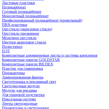
Листовые пластики
Поликарбонат
Сотовый поликарбонат
Монолитный поликарбонат
Профилированный поликарбонат (кровельный)
ПВХ-пластики
Оргстекло (акриловое стекло)
Оргстекло прозрачное
Молочное оргстекло
Цветное акриловое стекло
Полистирол
ПЭТ
Композитные алюминиевые листы и системы крепления
Композитные панели GOLDSTAR
Композитные панели BILDEX
Пластик для гравировки
Пенокартоны
Ламинированная фанера
Светотехника и рекламный свет
Светодиодные модули
Модули для рекламы
Для торцевой подстветки
Пиксельная система
Ленты светодиодные
Прожекторы и светильники