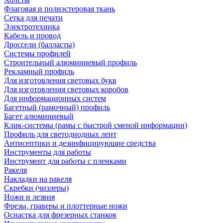
Флаговая и полиэстеровая ткань
Сетка для печати
Электротехника
Кабель и провод
Дроссели (балласты)
Системы профилей
Строительный алюминиевый профиль
Рекламный профиль
Для изготовления световых букв
Для изготовления световых коробов
Для информационных систем
Багетный (рамочный) профиль
Багет алюминиевый
Клик-системы (рамы с быстрой сменой информации)
Профиль для светодиодных лент
Антисептики и дезинфицирующие средства
Инструменты для работы
Инструмент для работы с пленками
Ракеля
Накладки на ракеля
Скребки (чизлеры)
Ножи и лезвия
Фрезы, граверы и плоттерные ножи
Оснастка для фрезерных станков