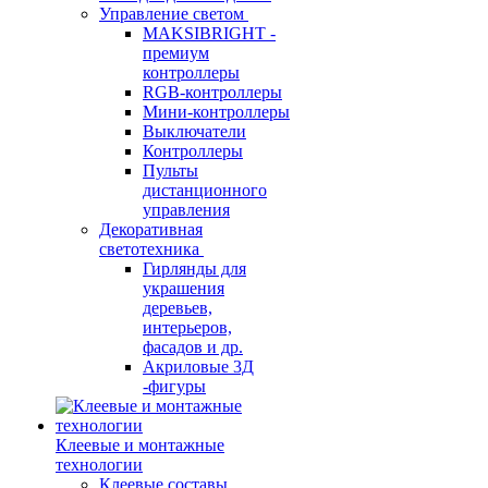
Управление светом
MAKSIBRIGHT -
премиум
контроллеры
RGB-контроллеры
Мини-контроллеры
Выключатели
Контроллеры
Пульты
дистанционного
управления
Декоративная
светотехника
Гирлянды для
украшения
деревьев,
интерьеров,
фасадов и др.
Акриловые 3Д
-фигуры
Клеевые и монтажные
технологии
Клеевые составы