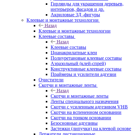
Гирлянды для украшения деревьев,
интерьеров, фасадов и др.
Акриловые 3Д -фигуры
Клеевые и монтажные технологии
Назад
Клеевые и монтажные технологии
Клеевые составы
Назад
Клеевые составы
Цианакрилатные клеи
Полиуретановые клеевые составы
Аэразольный (клей-спрей)
Конструктивные клеевые составы
Праймеры и усилители адгезии
Очистители
Скотчи и монтажные ленты
Назад
Скотчи и монтажные ленты
Ленты специального назначения
Скотчи с усиленным адгезивом VHB
Скотчи на вспененном основании
Скотчи на тонком основании
Безосновные адгезивы
Застежки (липучки) на клеевой основе
Держатели дистанционные