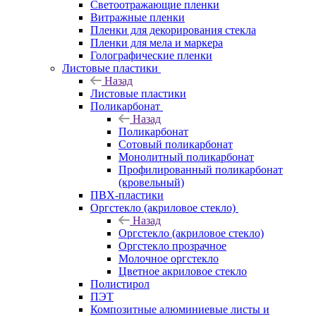
Светоотражающие пленки
Витражные пленки
Пленки для декорирования стекла
Пленки для мела и маркера
Голографические пленки
Листовые пластики
Назад
Листовые пластики
Поликарбонат
Назад
Поликарбонат
Сотовый поликарбонат
Монолитный поликарбонат
Профилированный поликарбонат
(кровельный)
ПВХ-пластики
Оргстекло (акриловое стекло)
Назад
Оргстекло (акриловое стекло)
Оргстекло прозрачное
Молочное оргстекло
Цветное акриловое стекло
Полистирол
ПЭТ
Композитные алюминиевые листы и