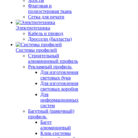
Холсты
Флаговая и
полиэстеровая ткань
Сетка для печати
Электротехника
Кабель и провод
Дроссели (балласты)
Системы профилей
Строительный
алюминиевый профиль
Рекламный профиль
Для изготовления
световых букв
Для изготовления
световых коробов
Для
информационных
систем
Багетный (рамочный)
профиль
Багет
алюминиевый
Клик-системы