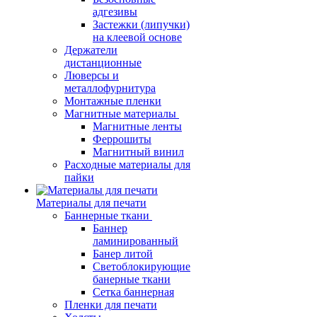
адгезивы
Застежки (липучки)
на клеевой основе
Держатели
дистанционные
Люверсы и
металлофурнитура
Монтажные пленки
Магнитные материалы
Магнитные ленты
Феррошиты
Магнитный винил
Расходные материалы для
пайки
Материалы для печати
Баннерные ткани
Баннер
ламинированный
Банер литой
Светоблокирующие
банерные ткани
Сетка баннерная
Пленки для печати