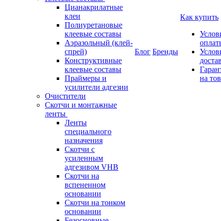
Цианакрилатные
клеи
Как купить
Полиуретановые
клеевые составы
Услов
Аэразольный (клей-
оплат
спрей)
Блог
Бренды
Услов
Конструктивные
доста
клеевые составы
Гаран
Праймеры и
на то
усилители адгезии
Очистители
Скотчи и монтажные
ленты
Ленты
специального
назначения
Скотчи с
усиленным
адгезивом VHB
Скотчи на
вспененном
основании
Скотчи на тонком
основании
Безосновные