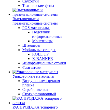
Салфетки
Технические фены
Выставочные и
презентационные системы
POS материалы
Подставки
информационные
Монетницы
Штендеры
Мобильные стенды
ROLL UP
X-BANNER
Информационные стойки
Флагштоки
Упаковочные материалы
Воздушно-пузырчатая
пленка
Стрейч пленки
Скотч упаковочный
РАСПРОДАЖА товарного