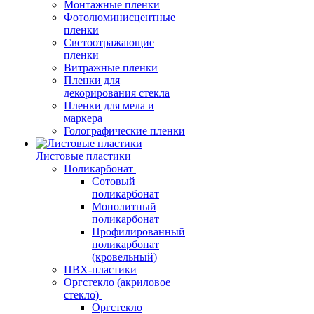
Монтажные пленки
Фотолюминисцентные
пленки
Светоотражающие
пленки
Витражные пленки
Пленки для
декорирования стекла
Пленки для мела и
маркера
Голографические пленки
Листовые пластики
Поликарбонат
Сотовый
поликарбонат
Монолитный
поликарбонат
Профилированный
поликарбонат
(кровельный)
ПВХ-пластики
Оргстекло (акриловое
стекло)
Оргстекло