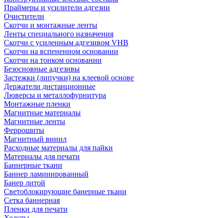
Праймеры и усилители адгезии
Очистители
Скотчи и монтажные ленты
Ленты специального назначения
Скотчи с усиленным адгезивом VHB
Скотчи на вспененном основании
Скотчи на тонком основании
Безосновные адгезивы
Застежки (липучки) на клеевой основе
Держатели дистанционные
Люверсы и металлофурнитура
Монтажные пленки
Магнитные материалы
Магнитные ленты
Феррошиты
Магнитный винил
Расходные материалы для пайки
Материалы для печати
Баннерные ткани
Баннер ламинированный
Банер литой
Светоблокирующие банерные ткани
Сетка баннерная
Пленки для печати
Холсты