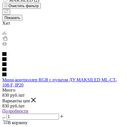
MAKSILED (
2
)
Очистить фильтр
Показать
Хит
Мини-контроллер RGB с пультом ДУ MAKSILED ML-CT-
108-F, IP20
Много
830
руб.
/шт
Варианты цен
830
руб.
/шт
Подробности
В корзину