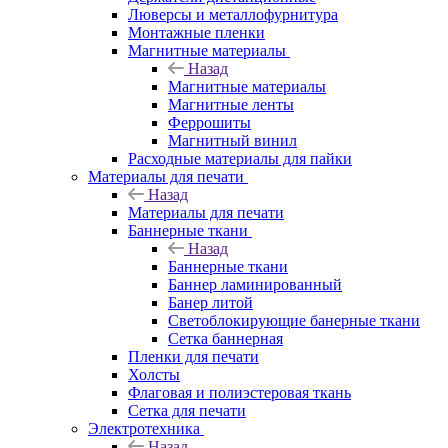
Люверсы и металлофурнитура
Монтажные пленки
Магнитные материалы
Назад
Магнитные материалы
Магнитные ленты
Феррошиты
Магнитный винил
Расходные материалы для пайки
Материалы для печати
Назад
Материалы для печати
Баннерные ткани
Назад
Баннерные ткани
Баннер ламинированный
Банер литой
Светоблокирующие банерные ткани
Сетка баннерная
Пленки для печати
Холсты
Флаговая и полиэстеровая ткань
Сетка для печати
Электротехника
Назад