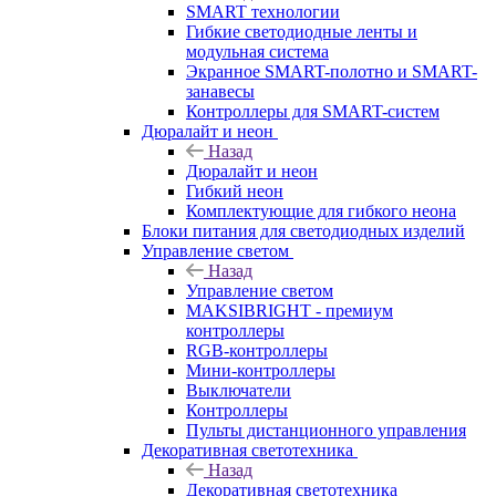
SMART технологии
Гибкие светодиодные ленты и
модульная система
Экранное SMART-полотно и SMART-
занавесы
Контроллеры для SMART-систем
Дюралайт и неон
Назад
Дюралайт и неон
Гибкий неон
Комплектующие для гибкого неона
Блоки питания для светодиодных изделий
Управление светом
Назад
Управление светом
MAKSIBRIGHT - премиум
контроллеры
RGB-контроллеры
Мини-контроллеры
Выключатели
Контроллеры
Пульты дистанционного управления
Декоративная светотехника
Назад
Декоративная светотехника