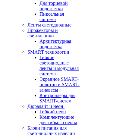
Для торцевой
подстветки
Пиксельная
система
Ленты светодиодные
Прожекторы и
светильники
Архитектурная
подстветка
SMART технологии
Гибкие
светодиодные
ленты и модульная
система
Экранное SMART-
полотно и SMART-
занавесы
Контроллеры для
SMART-систем
Дюралайт и неон
Гибкий неон
Комплектующие
для гибкого неона
Блоки питания для
светодиодных изделий