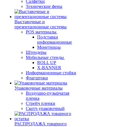
Салфетки
Технические фены
Выставочные и
презентационные системы
POS материалы
Подставки
информационные
Монетницы
Штендеры
Мобильные стенды
ROLL UP
X-BANNER
Информационные стойки
Флагштоки
Упаковочные материалы
Воздушно-пузырчатая
пленка
Стрейч пленки
Скотч упаковочный
РАСПРОДАЖА товарного