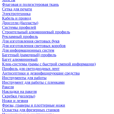
Флаговая и полиэстеровая ткань
Сетка для печати
Электротехника
Кабель и провод
Дроссели (балласты)
Системы профилей
Строительный алюминиевый профиль
Рекламный профиль
Для изготовления световых букв
Для изготовления световых коробов
Для информационных систем
Багетный (рамочный) профиль
Багет алюминиевый
Клик-системы (рамы с быстрой сменой информации)
Профиль для светодиодных лент
Антисептики и дезинфицирующие средства
Инструменты для работы
Инструмент для работы с пленками
Ракеля
Накладки на ракеля
Скребки (чизлеры)
Ножи и лезвия
Фрезы, граверы и плоттерные ножи
Оснастка для фрезерных станков