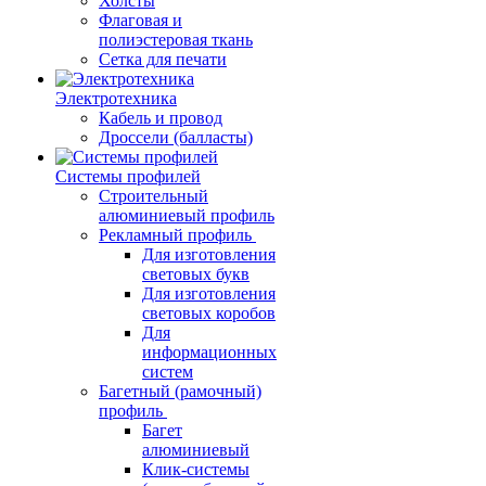
Холсты
Флаговая и
полиэстеровая ткань
Сетка для печати
Электротехника
Кабель и провод
Дроссели (балласты)
Системы профилей
Строительный
алюминиевый профиль
Рекламный профиль
Для изготовления
световых букв
Для изготовления
световых коробов
Для
информационных
систем
Багетный (рамочный)
профиль
Багет
алюминиевый
Клик-системы