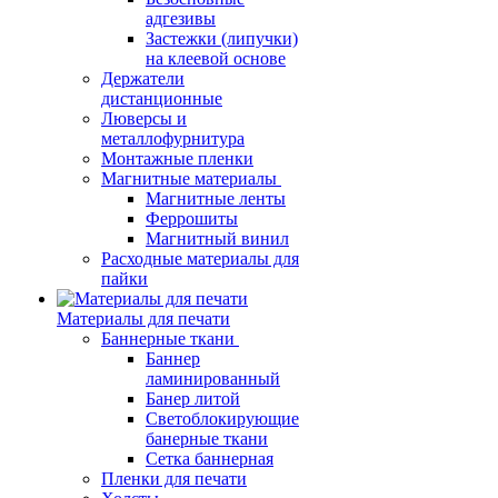
адгезивы
Застежки (липучки)
на клеевой основе
Держатели
дистанционные
Люверсы и
металлофурнитура
Монтажные пленки
Магнитные материалы
Магнитные ленты
Феррошиты
Магнитный винил
Расходные материалы для
пайки
Материалы для печати
Баннерные ткани
Баннер
ламинированный
Банер литой
Светоблокирующие
банерные ткани
Сетка баннерная
Пленки для печати