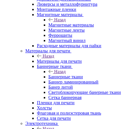
Люверсы и металлофурнитура
Монтажные пленки
Магнитные материалы
Назад
Магнитные материалы
Магнитные ленты
Феррошиты
Магнитный винил
Расходные материалы для пайки
Материалы для печати
Назад
Материалы для печати
Баннерные ткани
Назад
Баннерные ткани
Баннер ламинированный
Банер литой
Светоблокирующие банерные ткани
Сетка баннерная
Пленки для печати
Холсты
Флаговая и полиэстеровая ткань
Сетка для печати
Электротехника
Назад