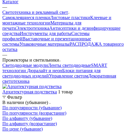
Каталог
—
Светотехника и рекламный свет
Самоклеящиеся пленки
Листовые пластики
Клеевые и
монтажные технологии
Материалы для
печати
Электротехника
Антисептики и дезинфицирующие
средства
Инструменты для работы
Системы
профилей
Выставочные и презентационные
системы
Упаковочные материалы
РАСПРОДАЖА товарного
остатка
—
Прожекторы и светильники
Светодиодные модули
Ленты светодиодные
SMART
технологии
Дюралайт и неон
Блоки питания для
светодиодных изделий
Управление светом
Декоративная
светотехника
Архитектурная подстветка
1 товар
Фильтр
В наличии (убывание)
По популярности (убывание)
По популярности (возрастание)
По алфавиту (убывание)
По алфавиту (возрастание)
По цене (убывание)