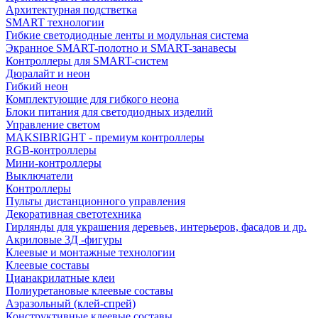
Архитектурная подстветка
SMART технологии
Гибкие светодиодные ленты и модульная система
Экранное SMART-полотно и SMART-занавесы
Контроллеры для SMART-систем
Дюралайт и неон
Гибкий неон
Комплектующие для гибкого неона
Блоки питания для светодиодных изделий
Управление светом
MAKSIBRIGHT - премиум контроллеры
RGB-контроллеры
Мини-контроллеры
Выключатели
Контроллеры
Пульты дистанционного управления
Декоративная светотехника
Гирлянды для украшения деревьев, интерьеров, фасадов и др.
Акриловые 3Д -фигуры
Клеевые и монтажные технологии
Клеевые составы
Цианакрилатные клеи
Полиуретановые клеевые составы
Аэразольный (клей-спрей)
Конструктивные клеевые составы