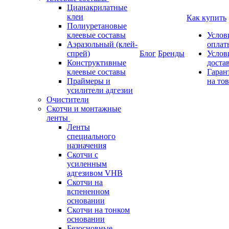
Цианакрилатные
клеи
Как купить
Полиуретановые
клеевые составы
Услов
Аэразольный (клей-
оплат
спрей)
Блог
Бренды
Услов
Конструктивные
доста
клеевые составы
Гаран
Праймеры и
на то
усилители адгезии
Очистители
Скотчи и монтажные
ленты
Ленты
специального
назначения
Скотчи с
усиленным
адгезивом VHB
Скотчи на
вспененном
основании
Скотчи на тонком
основании
Безосновные