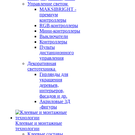
Управление светом
MAKSIBRIGHT -
премиум
контроллеры
RGB-контроллеры
Мини-контроллеры
Выключатели
Контроллеры
Пульты
дистанционного
управления
Декоративная
светотехника
Гирлянды для
украшения
деревьев,
интерьеров,
фасадов и др.
Акриловые 3Д
-фигуры
Клеевые и монтажные
технологии
Клеевые составы