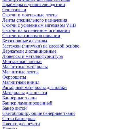
Праймеры и усилители адгезии
Очистители
Скотчи и монтажные ленты
Ленты специального назначения
Скотчи с усиленным адгезивом VHB
Скотчи на вспененном основании
Скотчи на тонком основании
Безосновные адгезивы
Застежки (липучки) на клеевой основе
Держатели дистанционные
Люверсы и металлофурнитура
Монтажные пленки
Магнитные материалы
Магнитные ленты
Феррошиты
Магнитный винил
Расходные материалы для пайки
Материалы для печати
Баннерные ткани
Баннер ламинированный
Банер литой
Светоблокирующие банерные ткани
Сетка баннерная
Пленки для печати
Холсты