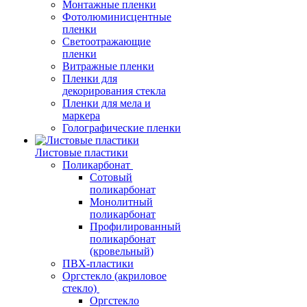
Монтажные пленки
Фотолюминисцентные
пленки
Светоотражающие
пленки
Витражные пленки
Пленки для
декорирования стекла
Пленки для мела и
маркера
Голографические пленки
Листовые пластики
Поликарбонат
Сотовый
поликарбонат
Монолитный
поликарбонат
Профилированный
поликарбонат
(кровельный)
ПВХ-пластики
Оргстекло (акриловое
стекло)
Оргстекло