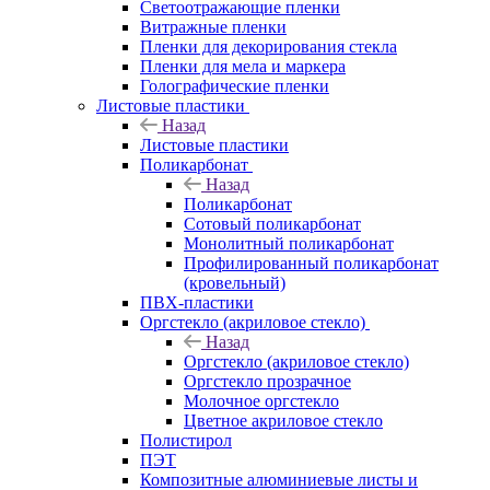
Светоотражающие пленки
Витражные пленки
Пленки для декорирования стекла
Пленки для мела и маркера
Голографические пленки
Листовые пластики
Назад
Листовые пластики
Поликарбонат
Назад
Поликарбонат
Сотовый поликарбонат
Монолитный поликарбонат
Профилированный поликарбонат
(кровельный)
ПВХ-пластики
Оргстекло (акриловое стекло)
Назад
Оргстекло (акриловое стекло)
Оргстекло прозрачное
Молочное оргстекло
Цветное акриловое стекло
Полистирол
ПЭТ
Композитные алюминиевые листы и