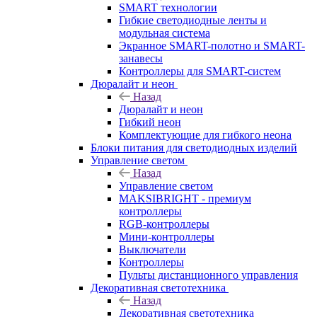
SMART технологии
Гибкие светодиодные ленты и
модульная система
Экранное SMART-полотно и SMART-
занавесы
Контроллеры для SMART-систем
Дюралайт и неон
Назад
Дюралайт и неон
Гибкий неон
Комплектующие для гибкого неона
Блоки питания для светодиодных изделий
Управление светом
Назад
Управление светом
MAKSIBRIGHT - премиум
контроллеры
RGB-контроллеры
Мини-контроллеры
Выключатели
Контроллеры
Пульты дистанционного управления
Декоративная светотехника
Назад
Декоративная светотехника