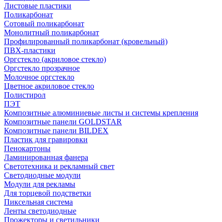
Листовые пластики
Поликарбонат
Сотовый поликарбонат
Монолитный поликарбонат
Профилированный поликарбонат (кровельный)
ПВХ-пластики
Оргстекло (акриловое стекло)
Оргстекло прозрачное
Молочное оргстекло
Цветное акриловое стекло
Полистирол
ПЭТ
Композитные алюминиевые листы и системы крепления
Композитные панели GOLDSTAR
Композитные панели BILDEX
Пластик для гравировки
Пенокартоны
Ламинированная фанера
Светотехника и рекламный свет
Светодиодные модули
Модули для рекламы
Для торцевой подстветки
Пиксельная система
Ленты светодиодные
Прожекторы и светильники