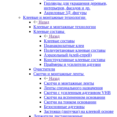
Гирлянды для украшения деревьев,
интерьеров, фасадов и др.
Акриловые 3Д -фигуры
Клеевые и монтажные технологии
Назад
Клеевые и монтажные технологии
Клеевые составы
Назад
Клеевые составы
Цианакрилатные клеи
Полиуретановые клеевые составы
Аэразольный (клей-спрей)
Конструктивные клеевые составы
Праймеры и усилители адгезии
Очистители
Скотчи и монтажные ленты
Назад
Скотчи и монтажные ленты
Ленты специального назначения
Скотчи с усиленным адгезивом VHB
Скотчи на вспененном основании
Скотчи на тонком основании
Безосновные адгезивы
Застежки (липучки) на клеевой основе
Держатели дистанционные