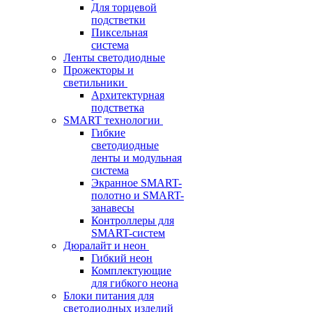
Для торцевой
подстветки
Пиксельная
система
Ленты светодиодные
Прожекторы и
светильники
Архитектурная
подстветка
SMART технологии
Гибкие
светодиодные
ленты и модульная
система
Экранное SMART-
полотно и SMART-
занавесы
Контроллеры для
SMART-систем
Дюралайт и неон
Гибкий неон
Комплектующие
для гибкого неона
Блоки питания для
светодиодных изделий