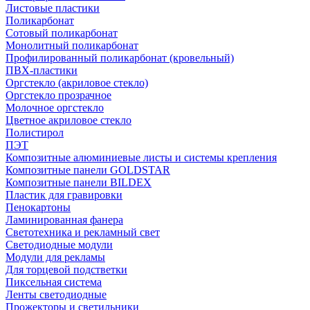
Листовые пластики
Поликарбонат
Сотовый поликарбонат
Монолитный поликарбонат
Профилированный поликарбонат (кровельный)
ПВХ-пластики
Оргстекло (акриловое стекло)
Оргстекло прозрачное
Молочное оргстекло
Цветное акриловое стекло
Полистирол
ПЭТ
Композитные алюминиевые листы и системы крепления
Композитные панели GOLDSTAR
Композитные панели BILDEX
Пластик для гравировки
Пенокартоны
Ламинированная фанера
Светотехника и рекламный свет
Светодиодные модули
Модули для рекламы
Для торцевой подстветки
Пиксельная система
Ленты светодиодные
Прожекторы и светильники