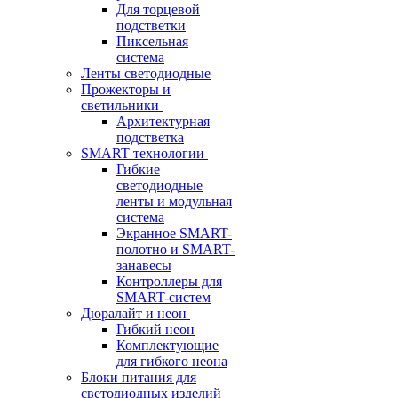
Для торцевой
подстветки
Пиксельная
система
Ленты светодиодные
Прожекторы и
светильники
Архитектурная
подстветка
SMART технологии
Гибкие
светодиодные
ленты и модульная
система
Экранное SMART-
полотно и SMART-
занавесы
Контроллеры для
SMART-систем
Дюралайт и неон
Гибкий неон
Комплектующие
для гибкого неона
Блоки питания для
светодиодных изделий