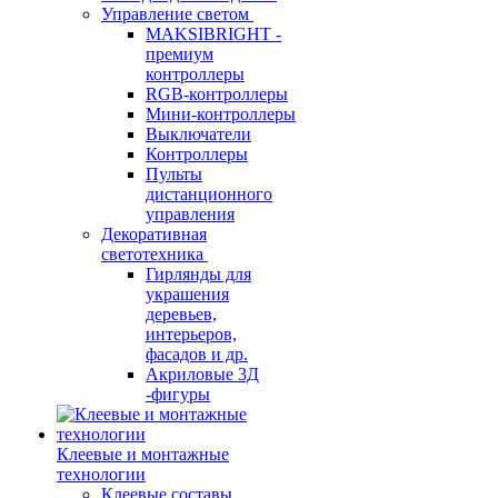
Управление светом
MAKSIBRIGHT -
премиум
контроллеры
RGB-контроллеры
Мини-контроллеры
Выключатели
Контроллеры
Пульты
дистанционного
управления
Декоративная
светотехника
Гирлянды для
украшения
деревьев,
интерьеров,
фасадов и др.
Акриловые 3Д
-фигуры
Клеевые и монтажные
технологии
Клеевые составы