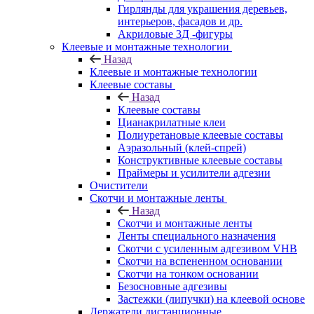
Гирлянды для украшения деревьев,
интерьеров, фасадов и др.
Акриловые 3Д -фигуры
Клеевые и монтажные технологии
Назад
Клеевые и монтажные технологии
Клеевые составы
Назад
Клеевые составы
Цианакрилатные клеи
Полиуретановые клеевые составы
Аэразольный (клей-спрей)
Конструктивные клеевые составы
Праймеры и усилители адгезии
Очистители
Скотчи и монтажные ленты
Назад
Скотчи и монтажные ленты
Ленты специального назначения
Скотчи с усиленным адгезивом VHB
Скотчи на вспененном основании
Скотчи на тонком основании
Безосновные адгезивы
Застежки (липучки) на клеевой основе
Держатели дистанционные