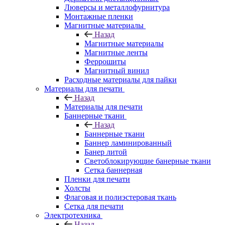
Люверсы и металлофурнитура
Монтажные пленки
Магнитные материалы
Назад
Магнитные материалы
Магнитные ленты
Феррошиты
Магнитный винил
Расходные материалы для пайки
Материалы для печати
Назад
Материалы для печати
Баннерные ткани
Назад
Баннерные ткани
Баннер ламинированный
Банер литой
Светоблокирующие банерные ткани
Сетка баннерная
Пленки для печати
Холсты
Флаговая и полиэстеровая ткань
Сетка для печати
Электротехника
Назад