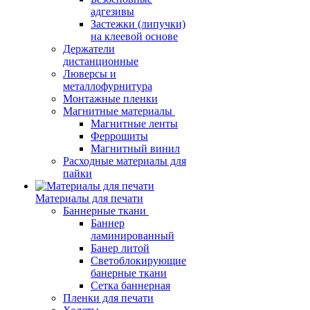
адгезивы
Застежки (липучки)
на клеевой основе
Держатели
дистанционные
Люверсы и
металлофурнитура
Монтажные пленки
Магнитные материалы
Магнитные ленты
Феррошиты
Магнитный винил
Расходные материалы для
пайки
Материалы для печати
Баннерные ткани
Баннер
ламинированный
Банер литой
Светоблокирующие
банерные ткани
Сетка баннерная
Пленки для печати