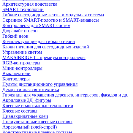
Архитектурная подстветка
SMART технологии
Гибкие светодиодные ленты и модульная система
Экранное SMART-полотно и SMART-занавесы
Контроллеры для SMART-систем
Дюралайт и неон
Гибкий неон
Комплектующие для гибкого неона
Блоки питания для светодиодных изделий
Управление светом
MAKSIBRIGHT - премиум контроллеры
RGB-контроллеры
Мини-контроллеры
Выключатели
Контроллеры
Пульты дистанционного управления
Декоративная светотехника
Гирлянды для украшения деревьев, интерьеров, фасадов и др.
Акриловые 3Д -фигуры
Клеевые и монтажные технологии
Клеевые составы
Цианакрилатные клеи
Полиуретановые клеевые составы
Аэразольный (клей-спрей)
Конструктивные клеевые составы