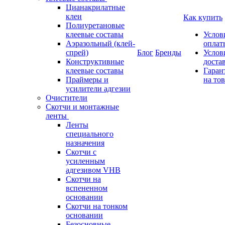
Цианакрилатные
клеи
Как купить
Полиуретановые
клеевые составы
Услов
Аэразольный (клей-
оплат
спрей)
Блог
Бренды
Услов
Конструктивные
доста
клеевые составы
Гаран
Праймеры и
на то
усилители адгезии
Очистители
Скотчи и монтажные
ленты
Ленты
специального
назначения
Скотчи с
усиленным
адгезивом VHB
Скотчи на
вспененном
основании
Скотчи на тонком
основании
Безосновные