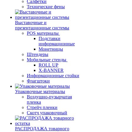
Салфетки
Технические фены
Выставочные и
презентационные системы
POS материалы
Подставки
информационные
Монетницы
Штендеры
Мобильные стенды
ROLL UP
X-BANNER
Информационные стойки
Флагштоки
Упаковочные материалы
Воздушно-пузырчатая
пленка
Стрейч пленки
Скотч упаковочный
РАСПРОДАЖА товарного