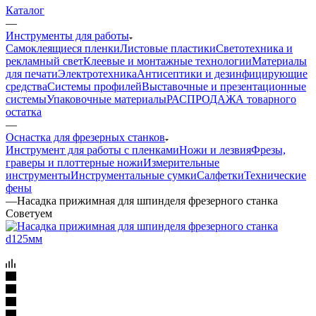
Каталог
—
Инструменты для работы
Самоклеящиеся пленки
Листовые пластики
Светотехника и
рекламный свет
Клеевые и монтажные технологии
Материалы
для печати
Электротехника
Антисептики и дезинфицирующие
средства
Системы профилей
Выставочные и презентационные
системы
Упаковочные материалы
РАСПРОДАЖА товарного
остатка
—
Оснастка для фрезерных станков
Инструмент для работы с пленками
Ножи и лезвия
Фрезы,
граверы и плоттерные ножи
Измерительные
инструменты
Инструментальные сумки
Салфетки
Технические
фены
—
Насадка прижимная для шпинделя фрезерного станка
Советуем