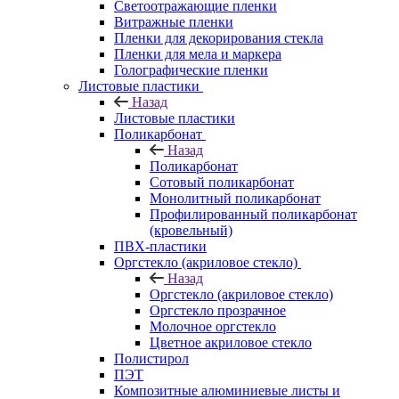
Светоотражающие пленки
Витражные пленки
Пленки для декорирования стекла
Пленки для мела и маркера
Голографические пленки
Листовые пластики
Назад
Листовые пластики
Поликарбонат
Назад
Поликарбонат
Сотовый поликарбонат
Монолитный поликарбонат
Профилированный поликарбонат
(кровельный)
ПВХ-пластики
Оргстекло (акриловое стекло)
Назад
Оргстекло (акриловое стекло)
Оргстекло прозрачное
Молочное оргстекло
Цветное акриловое стекло
Полистирол
ПЭТ
Композитные алюминиевые листы и