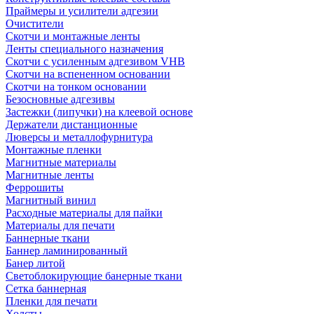
Праймеры и усилители адгезии
Очистители
Скотчи и монтажные ленты
Ленты специального назначения
Скотчи с усиленным адгезивом VHB
Скотчи на вспененном основании
Скотчи на тонком основании
Безосновные адгезивы
Застежки (липучки) на клеевой основе
Держатели дистанционные
Люверсы и металлофурнитура
Монтажные пленки
Магнитные материалы
Магнитные ленты
Феррошиты
Магнитный винил
Расходные материалы для пайки
Материалы для печати
Баннерные ткани
Баннер ламинированный
Банер литой
Светоблокирующие банерные ткани
Сетка баннерная
Пленки для печати
Холсты