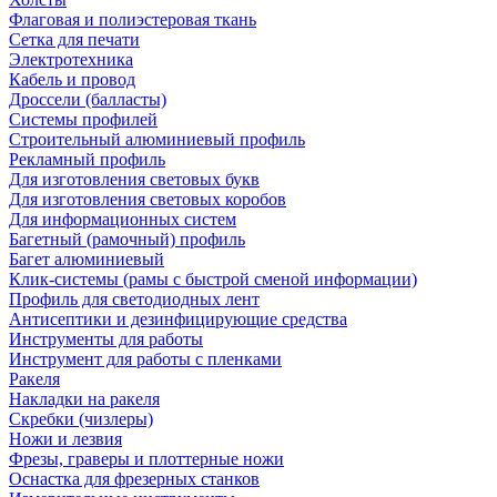
Флаговая и полиэстеровая ткань
Сетка для печати
Электротехника
Кабель и провод
Дроссели (балласты)
Системы профилей
Строительный алюминиевый профиль
Рекламный профиль
Для изготовления световых букв
Для изготовления световых коробов
Для информационных систем
Багетный (рамочный) профиль
Багет алюминиевый
Клик-системы (рамы с быстрой сменой информации)
Профиль для светодиодных лент
Антисептики и дезинфицирующие средства
Инструменты для работы
Инструмент для работы с пленками
Ракеля
Накладки на ракеля
Скребки (чизлеры)
Ножи и лезвия
Фрезы, граверы и плоттерные ножи
Оснастка для фрезерных станков