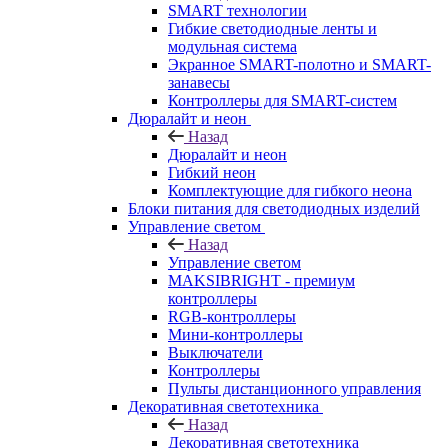
SMART технологии
Гибкие светодиодные ленты и
модульная система
Экранное SMART-полотно и SMART-
занавесы
Контроллеры для SMART-систем
Дюралайт и неон
Назад
Дюралайт и неон
Гибкий неон
Комплектующие для гибкого неона
Блоки питания для светодиодных изделий
Управление светом
Назад
Управление светом
MAKSIBRIGHT - премиум
контроллеры
RGB-контроллеры
Мини-контроллеры
Выключатели
Контроллеры
Пульты дистанционного управления
Декоративная светотехника
Назад
Декоративная светотехника