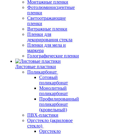
Монтажные пленки
Фотолюминисцентные
пленки
Светоотражающие
пленки
Витражные пленки
Пленки для
декорирования стекла
Пленки для мела и
маркера
Голографические пленки
Листовые пластики
Поликарбонат
Сотовый
поликарбонат
Монолитный
поликарбонат
Профилированный
поликарбонат
(кровельный)
ПВХ-пластики
Оргстекло (акриловое
стекло)
Оргстекло