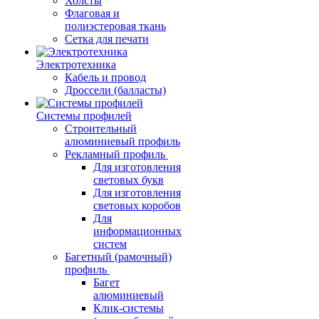
Холсты
Флаговая и
полиэстеровая ткань
Сетка для печати
Электротехника
Кабель и провод
Дроссели (балласты)
Системы профилей
Строительный
алюминиевый профиль
Рекламный профиль
Для изготовления
световых букв
Для изготовления
световых коробов
Для
информационных
систем
Багетный (рамочный)
профиль
Багет
алюминиевый
Клик-системы