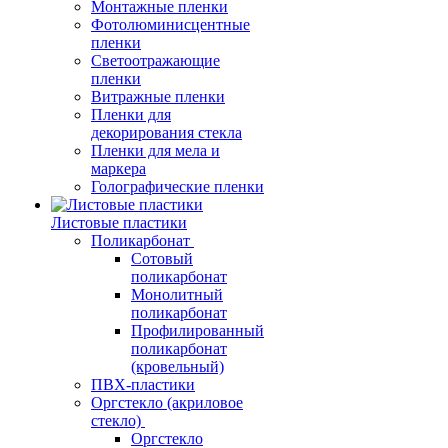
Монтажные пленки
Фотолюминисцентные
пленки
Светоотражающие
пленки
Витражные пленки
Пленки для
декорирования стекла
Пленки для мела и
маркера
Голографические пленки
Листовые пластики
Поликарбонат
Сотовый
поликарбонат
Монолитный
поликарбонат
Профилированный
поликарбонат
(кровельный)
ПВХ-пластики
Оргстекло (акриловое
стекло)
Оргстекло