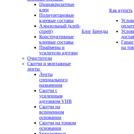
Цианакрилатные
клеи
Как купить
Полиуретановые
клеевые составы
Услов
Аэразольный (клей-
оплат
спрей)
Блог
Бренды
Услов
Конструктивные
доста
клеевые составы
Гаран
Праймеры и
на то
усилители адгезии
Очистители
Скотчи и монтажные
ленты
Ленты
специального
назначения
Скотчи с
усиленным
адгезивом VHB
Скотчи на
вспененном
основании
Скотчи на тонком
основании
Безосновные