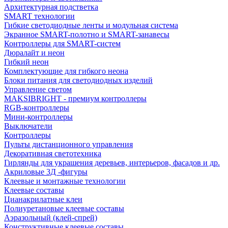
Архитектурная подстветка
SMART технологии
Гибкие светодиодные ленты и модульная система
Экранное SMART-полотно и SMART-занавесы
Контроллеры для SMART-систем
Дюралайт и неон
Гибкий неон
Комплектующие для гибкого неона
Блоки питания для светодиодных изделий
Управление светом
MAKSIBRIGHT - премиум контроллеры
RGB-контроллеры
Мини-контроллеры
Выключатели
Контроллеры
Пульты дистанционного управления
Декоративная светотехника
Гирлянды для украшения деревьев, интерьеров, фасадов и др.
Акриловые 3Д -фигуры
Клеевые и монтажные технологии
Клеевые составы
Цианакрилатные клеи
Полиуретановые клеевые составы
Аэразольный (клей-спрей)
Конструктивные клеевые составы