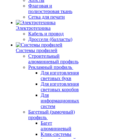
Холсты
Флаговая и
полиэстеровая ткань
Сетка для печати
Электротехника
Кабель и провод
Дроссели (балласты)
Системы профилей
Строительный
алюминиевый профиль
Рекламный профиль
Для изготовления
световых букв
Для изготовления
световых коробов
Для
информационных
систем
Багетный (рамочный)
профиль
Багет
алюминиевый
Клик-системы