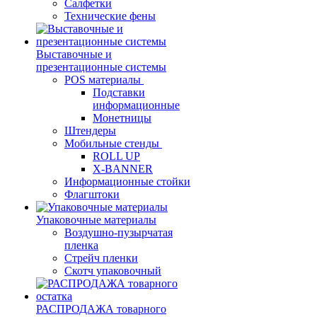
Салфетки
Технические фены
Выставочные и
презентационные системы
POS материалы
Подставки
информационные
Монетницы
Штендеры
Мобильные стенды
ROLL UP
X-BANNER
Информационные стойки
Флагштоки
Упаковочные материалы
Воздушно-пузырчатая
пленка
Стрейч пленки
Скотч упаковочный
РАСПРОДАЖА товарного