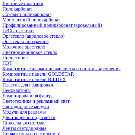
Листовые пластики
Поликарбонат
Сотовый поликарбонат
Монолитный поликарбонат
Профилированный поликарбонат (кровельный)
ПВХ-пластики
Оргстекло (акриловое стекло)
Оргстекло прозрачное
Молочное оргстекло
Цветное акриловое стекло
Полистирол
ПЭТ
Композитные алюминиевые листы и системы крепления
Композитные панели GOLDSTAR
Композитные панели BILDEX
Пластик для гравировки
Пенокартоны
Ламинированная фанера
Светотехника и рекламный свет
Светодиодные модули
Модули для рекламы
Для торцевой подстветки
Пиксельная система
Ленты светодиодные
Прожекторы и светильники