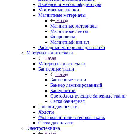
Люверсы и металлофурнитура
Монтажные пленки
Магнитные материалы
Назад
Магнитные материалы
Магнитные ленты
Феррошиты
Магнитный винил
Расходные материалы для пайки
Материалы для печати
Назад
Материалы для печати
Баннерные ткани
Назад
Баннерные ткани
Баннер ламинированный
Банер литой
Светоблокирующие банерные ткани
Сетка баннерная
Пленки для печати
Холсты
Флаговая и полиэстеровая ткань
Сетка для печати
Электротехника
Назад