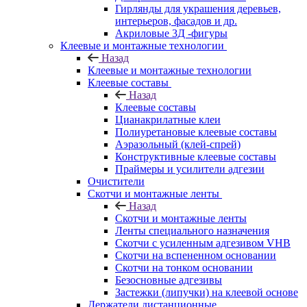
Гирлянды для украшения деревьев,
интерьеров, фасадов и др.
Акриловые 3Д -фигуры
Клеевые и монтажные технологии
Назад
Клеевые и монтажные технологии
Клеевые составы
Назад
Клеевые составы
Цианакрилатные клеи
Полиуретановые клеевые составы
Аэразольный (клей-спрей)
Конструктивные клеевые составы
Праймеры и усилители адгезии
Очистители
Скотчи и монтажные ленты
Назад
Скотчи и монтажные ленты
Ленты специального назначения
Скотчи с усиленным адгезивом VHB
Скотчи на вспененном основании
Скотчи на тонком основании
Безосновные адгезивы
Застежки (липучки) на клеевой основе
Держатели дистанционные