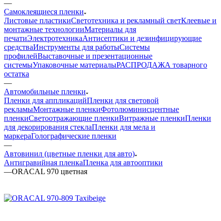
—
Самоклеящиеся пленки
Листовые пластики
Светотехника и рекламный свет
Клеевые и
монтажные технологии
Материалы для
печати
Электротехника
Антисептики и дезинфицирующие
средства
Инструменты для работы
Системы
профилей
Выставочные и презентационные
системы
Упаковочные материалы
РАСПРОДАЖА товарного
остатка
—
Автомобильные пленки
Пленки для аппликаций
Пленки для световой
рекламы
Монтажные пленки
Фотолюминисцентные
пленки
Светоотражающие пленки
Витражные пленки
Пленки
для декорирования стекла
Пленки для мела и
маркера
Голографические пленки
—
Автовинил (цветные пленки для авто)
Антигравийная пленка
Пленка для автооптики
—
ORACAL 970 цветная