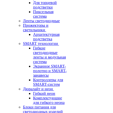
Для торцевой
подстветки
Пиксельная
система
Ленты светодиодные
Прожекторы и
светильники
Архитектурная
подстветка
SMART технологии
Гибкие
светодиодные
ленты и модульная
система
Экранное SMART-
полотно и SMART-
занавесы
Контроллеры для
SMART-систем
Дюралайт и неон
Гибкий неон
Комплектующие
для гибкого неона
Блоки питания для
светодиодных изделий