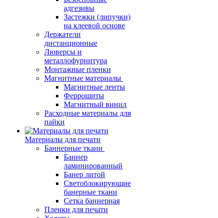
адгезивы
Застежки (липучки)
на клеевой основе
Держатели
дистанционные
Люверсы и
металлофурнитура
Монтажные пленки
Магнитные материалы
Магнитные ленты
Феррошиты
Магнитный винил
Расходные материалы для
пайки
Материалы для печати
Баннерные ткани
Баннер
ламинированный
Банер литой
Светоблокирующие
банерные ткани
Сетка баннерная
Пленки для печати