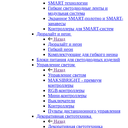
SMART технологии
Гибкие светодиодные ленты и
модульная система
Экранное SMART-полотно и SMART-
занавесы
Контроллеры для SMART-систем
Дюралайт и неон
Назад
Дюралайт и неон
Гибкий неон
Комплектующие для гибкого неона
Блоки питания для светодиодных изделий
Управление светом
Назад
Управление светом
MAKSIBRIGHT - премиум
контроллеры
RGB-контроллеры
Мини-контроллеры
Выключатели
Контроллеры
Пульты дистанционного управления
Декоративная светотехника
Назад
Декоративная светотехника