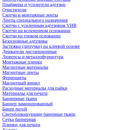
Праймеры и усилители адгезии
Очистители
Скотчи и монтажные ленты
Ленты специального назначения
Скотчи с усиленным адгезивом VHB
Скотчи на вспененном основании
Скотчи на тонком основании
Безосновные адгезивы
Застежки (липучки) на клеевой основе
Держатели дистанционные
Люверсы и металлофурнитура
Монтажные пленки
Магнитные материалы
Магнитные ленты
Феррошиты
Магнитный винил
Расходные материалы для пайки
Материалы для печати
Баннерные ткани
Баннер ламинированный
Банер литой
Светоблокирующие банерные ткани
Сетка баннерная
Пленки для печати
Холсты