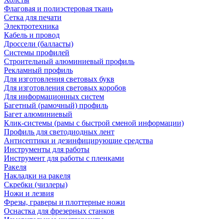
Флаговая и полиэстеровая ткань
Сетка для печати
Электротехника
Кабель и провод
Дроссели (балласты)
Системы профилей
Строительный алюминиевый профиль
Рекламный профиль
Для изготовления световых букв
Для изготовления световых коробов
Для информационных систем
Багетный (рамочный) профиль
Багет алюминиевый
Клик-системы (рамы с быстрой сменой информации)
Профиль для светодиодных лент
Антисептики и дезинфицирующие средства
Инструменты для работы
Инструмент для работы с пленками
Ракеля
Накладки на ракеля
Скребки (чизлеры)
Ножи и лезвия
Фрезы, граверы и плоттерные ножи
Оснастка для фрезерных станков