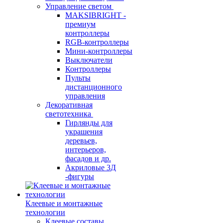
Управление светом
MAKSIBRIGHT -
премиум
контроллеры
RGB-контроллеры
Мини-контроллеры
Выключатели
Контроллеры
Пульты
дистанционного
управления
Декоративная
светотехника
Гирлянды для
украшения
деревьев,
интерьеров,
фасадов и др.
Акриловые 3Д
-фигуры
Клеевые и монтажные
технологии
Клеевые составы