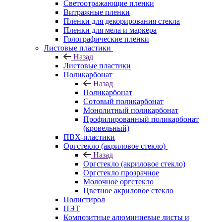
Светоотражающие пленки
Витражные пленки
Пленки для декорирования стекла
Пленки для мела и маркера
Голографические пленки
Листовые пластики
Назад
Листовые пластики
Поликарбонат
Назад
Поликарбонат
Сотовый поликарбонат
Монолитный поликарбонат
Профилированный поликарбонат
(кровельный)
ПВХ-пластики
Оргстекло (акриловое стекло)
Назад
Оргстекло (акриловое стекло)
Оргстекло прозрачное
Молочное оргстекло
Цветное акриловое стекло
Полистирол
ПЭТ
Композитные алюминиевые листы и