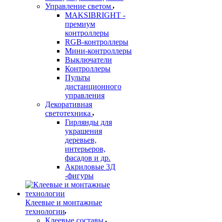
Управление светом
MAKSIBRIGHT -
премиум
контроллеры
RGB-контроллеры
Мини-контроллеры
Выключатели
Контроллеры
Пульты
дистанционного
управления
Декоративная
светотехника
Гирлянды для
украшения
деревьев,
интерьеров,
фасадов и др.
Акриловые 3Д
-фигуры
Клеевые и монтажные
технологии
Клеевые составы