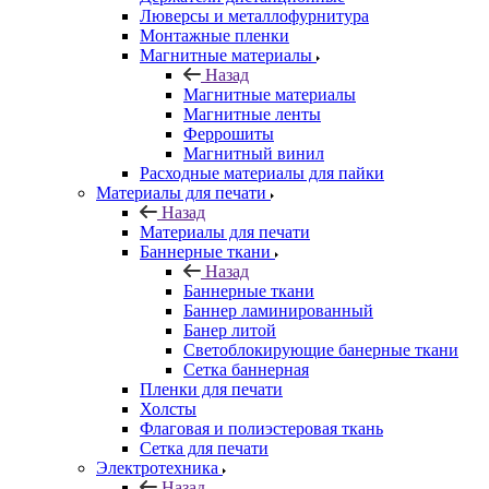
Люверсы и металлофурнитура
Монтажные пленки
Магнитные материалы
Назад
Магнитные материалы
Магнитные ленты
Феррошиты
Магнитный винил
Расходные материалы для пайки
Материалы для печати
Назад
Материалы для печати
Баннерные ткани
Назад
Баннерные ткани
Баннер ламинированный
Банер литой
Светоблокирующие банерные ткани
Сетка баннерная
Пленки для печати
Холсты
Флаговая и полиэстеровая ткань
Сетка для печати
Электротехника
Назад