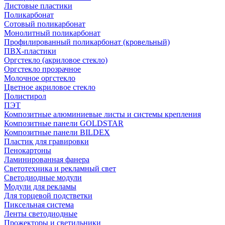
Листовые пластики
Поликарбонат
Сотовый поликарбонат
Монолитный поликарбонат
Профилированный поликарбонат (кровельный)
ПВХ-пластики
Оргстекло (акриловое стекло)
Оргстекло прозрачное
Молочное оргстекло
Цветное акриловое стекло
Полистирол
ПЭТ
Композитные алюминиевые листы и системы крепления
Композитные панели GOLDSTAR
Композитные панели BILDEX
Пластик для гравировки
Пенокартоны
Ламинированная фанера
Светотехника и рекламный свет
Светодиодные модули
Модули для рекламы
Для торцевой подстветки
Пиксельная система
Ленты светодиодные
Прожекторы и светильники