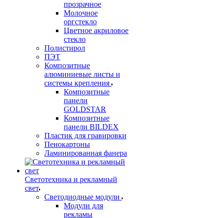
прозрачное
Молочное
оргстекло
Цветное акриловое
стекло
Полистирол
ПЭТ
Композитные
алюминиевые листы и
системы крепления
Композитные
панели
GOLDSTAR
Композитные
панели BILDEX
Пластик для гравировки
Пенокартоны
Ламинированная фанера
Светотехника и рекламный
свет
Светодиодные модули
Модули для
рекламы