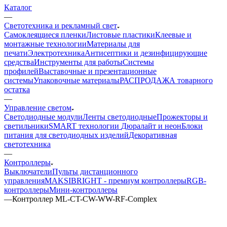
Каталог
—
Светотехника и рекламный свет
Самоклеящиеся пленки
Листовые пластики
Клеевые и
монтажные технологии
Материалы для
печати
Электротехника
Антисептики и дезинфицирующие
средства
Инструменты для работы
Системы
профилей
Выставочные и презентационные
системы
Упаковочные материалы
РАСПРОДАЖА товарного
остатка
—
Управление светом
Светодиодные модули
Ленты светодиодные
Прожекторы и
светильники
SMART технологии
Дюралайт и неон
Блоки
питания для светодиодных изделий
Декоративная
светотехника
—
Контроллеры
Выключатели
Пульты дистанционного
управления
MAKSIBRIGHT - премиум контроллеры
RGB-
контроллеры
Мини-контроллеры
—
Контроллер ML-CT-CW-WW-RF-Complex