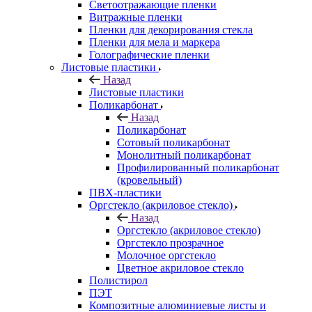
Светоотражающие пленки
Витражные пленки
Пленки для декорирования стекла
Пленки для мела и маркера
Голографические пленки
Листовые пластики
Назад
Листовые пластики
Поликарбонат
Назад
Поликарбонат
Сотовый поликарбонат
Монолитный поликарбонат
Профилированный поликарбонат
(кровельный)
ПВХ-пластики
Оргстекло (акриловое стекло)
Назад
Оргстекло (акриловое стекло)
Оргстекло прозрачное
Молочное оргстекло
Цветное акриловое стекло
Полистирол
ПЭТ
Композитные алюминиевые листы и