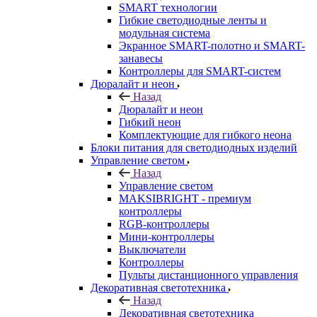
SMART технологии
Гибкие светодиодные ленты и
модульная система
Экранное SMART-полотно и SMART-
занавесы
Контроллеры для SMART-систем
Дюралайт и неон
Назад
Дюралайт и неон
Гибкий неон
Комплектующие для гибкого неона
Блоки питания для светодиодных изделий
Управление светом
Назад
Управление светом
MAKSIBRIGHT - премиум
контроллеры
RGB-контроллеры
Мини-контроллеры
Выключатели
Контроллеры
Пульты дистанционного управления
Декоративная светотехника
Назад
Декоративная светотехника