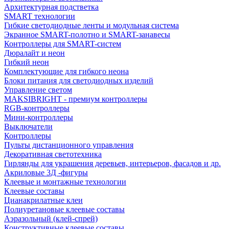
Архитектурная подстветка
SMART технологии
Гибкие светодиодные ленты и модульная система
Экранное SMART-полотно и SMART-занавесы
Контроллеры для SMART-систем
Дюралайт и неон
Гибкий неон
Комплектующие для гибкого неона
Блоки питания для светодиодных изделий
Управление светом
MAKSIBRIGHT - премиум контроллеры
RGB-контроллеры
Мини-контроллеры
Выключатели
Контроллеры
Пульты дистанционного управления
Декоративная светотехника
Гирлянды для украшения деревьев, интерьеров, фасадов и др.
Акриловые 3Д -фигуры
Клеевые и монтажные технологии
Клеевые составы
Цианакрилатные клеи
Полиуретановые клеевые составы
Аэразольный (клей-спрей)
Конструктивные клеевые составы