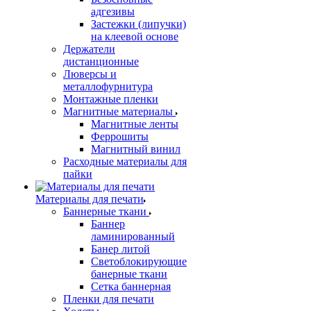
адгезивы
Застежки (липучки)
на клеевой основе
Держатели
дистанционные
Люверсы и
металлофурнитура
Монтажные пленки
Магнитные материалы
Магнитные ленты
Феррошиты
Магнитный винил
Расходные материалы для
пайки
Материалы для печати
Баннерные ткани
Баннер
ламинированный
Банер литой
Светоблокирующие
банерные ткани
Сетка баннерная
Пленки для печати