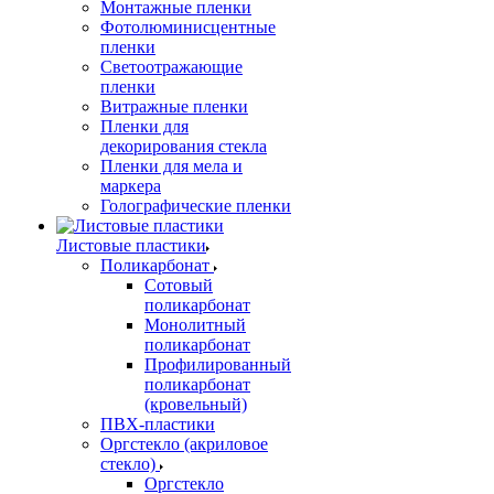
Монтажные пленки
Фотолюминисцентные
пленки
Светоотражающие
пленки
Витражные пленки
Пленки для
декорирования стекла
Пленки для мела и
маркера
Голографические пленки
Листовые пластики
Поликарбонат
Сотовый
поликарбонат
Монолитный
поликарбонат
Профилированный
поликарбонат
(кровельный)
ПВХ-пластики
Оргстекло (акриловое
стекло)
Оргстекло