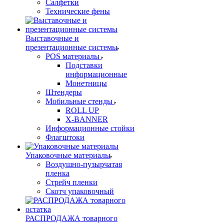
Салфетки
Технические фены
Выставочные и
презентационные системы
POS материалы
Подставки
информационные
Монетницы
Штендеры
Мобильные стенды
ROLL UP
X-BANNER
Информационные стойки
Флагштоки
Упаковочные материалы
Воздушно-пузырчатая
пленка
Стрейч пленки
Скотч упаковочный
РАСПРОДАЖА товарного