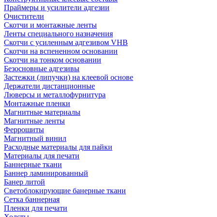
Праймеры и усилители адгезии
Очистители
Скотчи и монтажные ленты
Ленты специального назначения
Скотчи с усиленным адгезивом VHB
Скотчи на вспененном основании
Скотчи на тонком основании
Безосновные адгезивы
Застежки (липучки) на клеевой основе
Держатели дистанционные
Люверсы и металлофурнитура
Монтажные пленки
Магнитные материалы
Магнитные ленты
Феррошиты
Магнитный винил
Расходные материалы для пайки
Материалы для печати
Баннерные ткани
Баннер ламинированный
Банер литой
Светоблокирующие банерные ткани
Сетка баннерная
Пленки для печати
Холсты