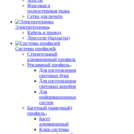
Холсты
Флаговая и
полиэстеровая ткань
Сетка для печати
Электротехника
Кабель и провод
Дроссели (балласты)
Системы профилей
Строительный
алюминиевый профиль
Рекламный профиль
Для изготовления
световых букв
Для изготовления
световых коробов
Для
информационных
систем
Багетный (рамочный)
профиль
Багет
алюминиевый
Клик-системы