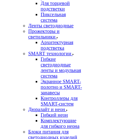
Для торцевой
подстветки
Пиксельная
система
Ленты светодиодные
Прожекторы и
светильники
Архитектурная
подстветка
SMART технологии
Гибкие
светодиодные
ленты и модульная
система
Экранное SMART-
полотно и SMART-
занавесы
Контроллеры для
SMART-систем
Дюралайт и неон
Гибкий неон
Комплектующие
для гибкого неона
Блоки питания для
светодиодных изделий