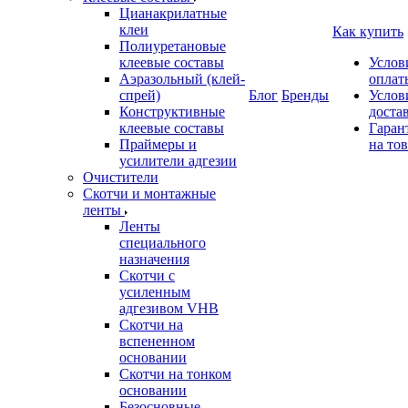
Цианакрилатные
клеи
Как купить
Полиуретановые
клеевые составы
Услов
Аэразольный (клей-
оплат
спрей)
Блог
Бренды
Услов
Конструктивные
доста
клеевые составы
Гаран
Праймеры и
на то
усилители адгезии
Очистители
Скотчи и монтажные
ленты
Ленты
специального
назначения
Скотчи с
усиленным
адгезивом VHB
Скотчи на
вспененном
основании
Скотчи на тонком
основании
Безосновные