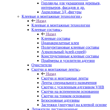
Гирлянды для украшения деревьев,
интерьеров, фасадов и др.
Акриловые 3Д -фигуры
Клеевые и монтажные технологии
Назад
Клеевые и монтажные технологии
Клеевые составы
Назад
Клеевые составы
Цианакрилатные клеи
Полиуретановые клеевые составы
Аэразольный (клей-спрей)
Конструктивные клеевые составы
Праймеры и усилители адгезии
Очистители
Скотчи и монтажные ленты
Назад
Скотчи и монтажные ленты
Ленты специального назначения
Скотчи с усиленным адгезивом VHB
Скотчи на вспененном основании
Скотчи на тонком основании
Безосновные адгезивы
Застежки (липучки) на клеевой основе
Держатели дистанционные