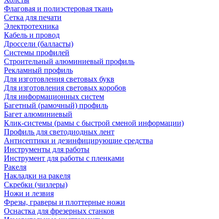
Флаговая и полиэстеровая ткань
Сетка для печати
Электротехника
Кабель и провод
Дроссели (балласты)
Системы профилей
Строительный алюминиевый профиль
Рекламный профиль
Для изготовления световых букв
Для изготовления световых коробов
Для информационных систем
Багетный (рамочный) профиль
Багет алюминиевый
Клик-системы (рамы с быстрой сменой информации)
Профиль для светодиодных лент
Антисептики и дезинфицирующие средства
Инструменты для работы
Инструмент для работы с пленками
Ракеля
Накладки на ракеля
Скребки (чизлеры)
Ножи и лезвия
Фрезы, граверы и плоттерные ножи
Оснастка для фрезерных станков