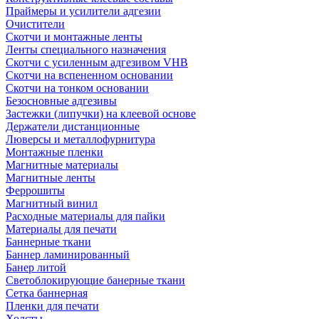
Праймеры и усилители адгезии
Очистители
Скотчи и монтажные ленты
Ленты специального назначения
Скотчи с усиленным адгезивом VHB
Скотчи на вспененном основании
Скотчи на тонком основании
Безосновные адгезивы
Застежки (липучки) на клеевой основе
Держатели дистанционные
Люверсы и металлофурнитура
Монтажные пленки
Магнитные материалы
Магнитные ленты
Феррошиты
Магнитный винил
Расходные материалы для пайки
Материалы для печати
Баннерные ткани
Баннер ламинированный
Банер литой
Светоблокирующие банерные ткани
Сетка баннерная
Пленки для печати
Холсты