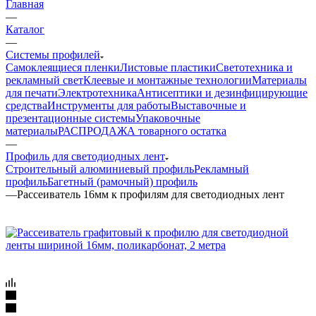
Главная
—
Каталог
—
Системы профилей
Самоклеящиеся пленки
Листовые пластики
Светотехника и
рекламный свет
Клеевые и монтажные технологии
Материалы
для печати
Электротехника
Антисептики и дезинфицирующие
средства
Инструменты для работы
Выставочные и
презентационные системы
Упаковочные
материалы
РАСПРОДАЖА товарного остатка
—
Профиль для светодиодных лент
Строительный алюминиевый профиль
Рекламный
профиль
Багетный (рамочный) профиль
—
Рассеиватель 16мм к профилям для светодиодных лент