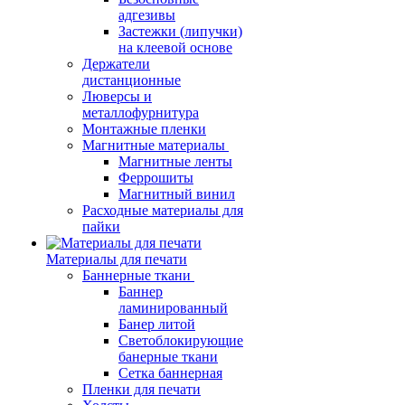
адгезивы
Застежки (липучки)
на клеевой основе
Держатели
дистанционные
Люверсы и
металлофурнитура
Монтажные пленки
Магнитные материалы
Магнитные ленты
Феррошиты
Магнитный винил
Расходные материалы для
пайки
Материалы для печати
Баннерные ткани
Баннер
ламинированный
Банер литой
Светоблокирующие
банерные ткани
Сетка баннерная
Пленки для печати