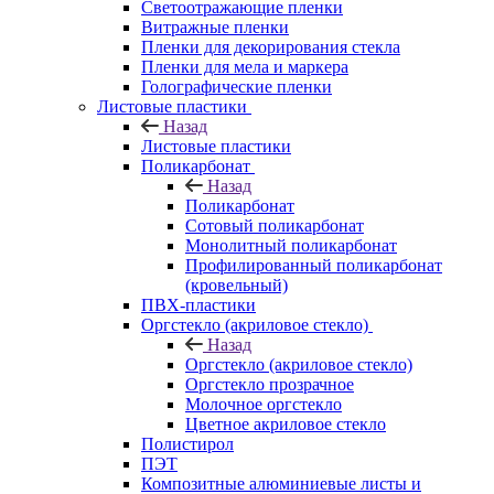
Светоотражающие пленки
Витражные пленки
Пленки для декорирования стекла
Пленки для мела и маркера
Голографические пленки
Листовые пластики
Назад
Листовые пластики
Поликарбонат
Назад
Поликарбонат
Сотовый поликарбонат
Монолитный поликарбонат
Профилированный поликарбонат
(кровельный)
ПВХ-пластики
Оргстекло (акриловое стекло)
Назад
Оргстекло (акриловое стекло)
Оргстекло прозрачное
Молочное оргстекло
Цветное акриловое стекло
Полистирол
ПЭТ
Композитные алюминиевые листы и