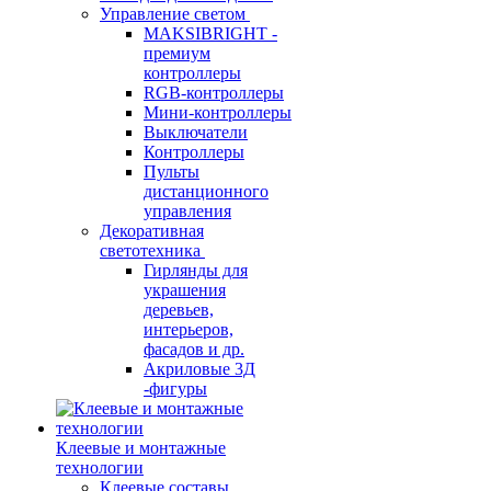
Управление светом
MAKSIBRIGHT -
премиум
контроллеры
RGB-контроллеры
Мини-контроллеры
Выключатели
Контроллеры
Пульты
дистанционного
управления
Декоративная
светотехника
Гирлянды для
украшения
деревьев,
интерьеров,
фасадов и др.
Акриловые 3Д
-фигуры
Клеевые и монтажные
технологии
Клеевые составы