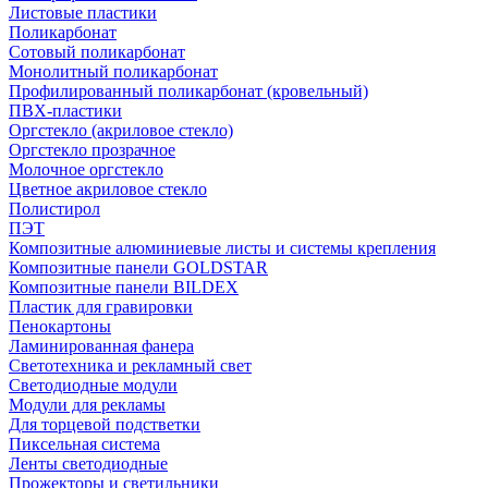
Листовые пластики
Поликарбонат
Сотовый поликарбонат
Монолитный поликарбонат
Профилированный поликарбонат (кровельный)
ПВХ-пластики
Оргстекло (акриловое стекло)
Оргстекло прозрачное
Молочное оргстекло
Цветное акриловое стекло
Полистирол
ПЭТ
Композитные алюминиевые листы и системы крепления
Композитные панели GOLDSTAR
Композитные панели BILDEX
Пластик для гравировки
Пенокартоны
Ламинированная фанера
Светотехника и рекламный свет
Светодиодные модули
Модули для рекламы
Для торцевой подстветки
Пиксельная система
Ленты светодиодные
Прожекторы и светильники