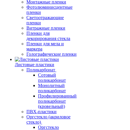
Монтажные пленки
Фотолюминисцентные
пленки
Светоотражающие
пленки
Витражные пленки
Пленки для
декорирования стекла
Пленки для мела и
маркера
Голографические пленки
Листовые пластики
Поликарбонат
Сотовый
поликарбонат
Монолитный
поликарбонат
Профилированный
поликарбонат
(кровельный)
ПВХ-пластики
Оргстекло (акриловое
стекло)
Оргстекло