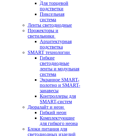
Для торцевой
подстветки
Пиксельная
система
Ленты светодиодные
Прожекторы и
светильники
Архитектурная
подстветка
SMART технологии
Гибкие
светодиодные
ленты и модульная
система
Экранное SMART-
полотно и SMART-
занавесы
Контроллеры для
SMART-систем
Дюралайт и неон
Гибкий неон
Комплектующие
для гибкого неона
Блоки питания для
светодиодных изделий