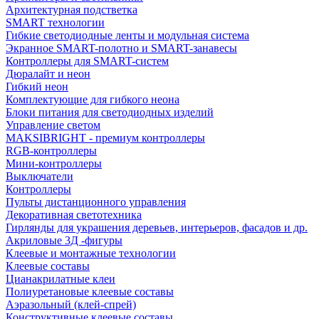
Архитектурная подстветка
SMART технологии
Гибкие светодиодные ленты и модульная система
Экранное SMART-полотно и SMART-занавесы
Контроллеры для SMART-систем
Дюралайт и неон
Гибкий неон
Комплектующие для гибкого неона
Блоки питания для светодиодных изделий
Управление светом
MAKSIBRIGHT - премиум контроллеры
RGB-контроллеры
Мини-контроллеры
Выключатели
Контроллеры
Пульты дистанционного управления
Декоративная светотехника
Гирлянды для украшения деревьев, интерьеров, фасадов и др.
Акриловые 3Д -фигуры
Клеевые и монтажные технологии
Клеевые составы
Цианакрилатные клеи
Полиуретановые клеевые составы
Аэразольный (клей-спрей)
Конструктивные клеевые составы