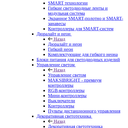
SMART технологии
Гибкие светодиодные ленты и
модульная система
Экранное SMART-полотно и SMART-
занавесы
Контроллеры для SMART-систем
Дюралайт и неон
Назад
Дюралайт и неон
Гибкий неон
Комплектующие для гибкого неона
Блоки питания для светодиодных изделий
Управление светом
Назад
Управление светом
MAKSIBRIGHT - премиум
контроллеры
RGB-контроллеры
Мини-контроллеры
Выключатели
Контроллеры
Пульты дистанционного управления
Декоративная светотехника
Назад
Декоративная светотехника