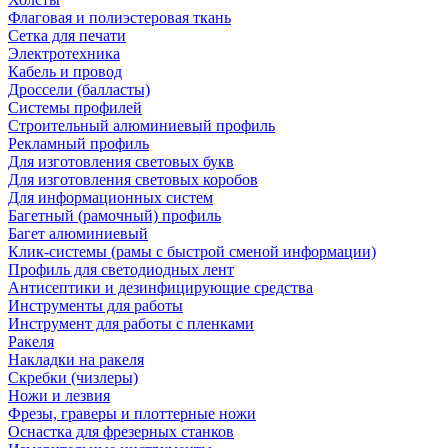
Флаговая и полиэстеровая ткань
Сетка для печати
Электротехника
Кабель и провод
Дроссели (балласты)
Системы профилей
Строительный алюминиевый профиль
Рекламный профиль
Для изготовления световых букв
Для изготовления световых коробов
Для информационных систем
Багетный (рамочный) профиль
Багет алюминиевый
Клик-системы (рамы с быстрой сменой информации)
Профиль для светодиодных лент
Антисептики и дезинфицирующие средства
Инструменты для работы
Инструмент для работы с пленками
Ракеля
Накладки на ракеля
Скребки (чизлеры)
Ножи и лезвия
Фрезы, граверы и плоттерные ножи
Оснастка для фрезерных станков