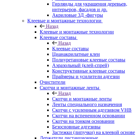
Гирлянды для украшения деревьев,
интерьеров, фасадов и др.
Акриловые 3Д -фигуры
Клеевые и монтажные технологии
Назад
Клеевые и монтажные технологии
Клеевые составы
Назад
Клеевые составы
Цианакрилатные клеи
Полиуретановые клеевые составы
Аэразольный (клей-спрей)
Конструктивные клеевые составы
Праймеры и усилители адгезии
Очистители
Скотчи и монтажные ленты
Назад
Скотчи и монтажные ленты
Ленты специального назначения
Скотчи с усиленным адгезивом VHB
Скотчи на вспененном основании
Скотчи на тонком основании
Безосновные адгезивы
Застежки (липучки) на клеевой основе
Держатели дистанционные