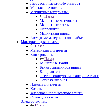
Люверсы и металлофурнитура
Монтажные пленки
Магнитные материалы
Назад
Магнитные материалы
Магнитные ленты
Феррошиты
Магнитный винил
Расходные материалы для пайки
Материалы для печати
Назад
Материалы для печати
Баннерные ткани
Назад
Баннерные ткани
Баннер ламинированный
Банер литой
Светоблокирующие банерные ткани
Сетка баннерная
Пленки для печати
Холсты
Флаговая и полиэстеровая ткань
Сетка для печати
Электротехника
Назад