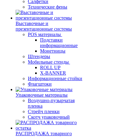
Салфетки
Технические фены
Выставочные и
презентационные системы
POS материалы
Подставки
информационные
Монетницы
Штендеры
Мобильные стенды
ROLL UP
X-BANNER
Информационные стойки
Флагштоки
Упаковочные материалы
Воздушно-пузырчатая
пленка
Стрейч пленки
Скотч упаковочный
РАСПРОДАЖА товарного