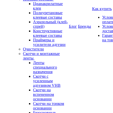
Цианакрилатные
клеи
Как купить
Полиуретановые
клеевые составы
Услов
Аэразольный (клей-
оплат
спрей)
Блог
Бренды
Услов
Конструктивные
доста
клеевые составы
Гаран
Праймеры и
на то
усилители адгезии
Очистители
Скотчи и монтажные
ленты
Ленты
специального
назначения
Скотчи с
усиленным
адгезивом VHB
Скотчи на
вспененном
основании
Скотчи на тонком
основании
Безосновные