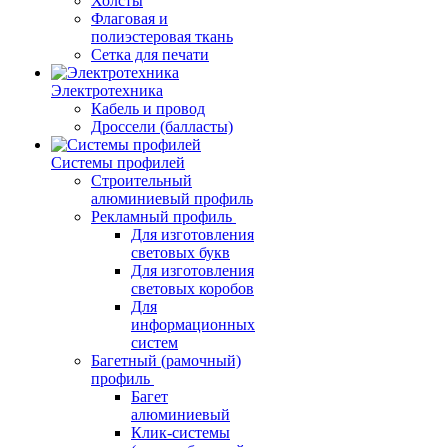
Холсты
Флаговая и
полиэстеровая ткань
Сетка для печати
Электротехника
Кабель и провод
Дроссели (балласты)
Системы профилей
Строительный
алюминиевый профиль
Рекламный профиль
Для изготовления
световых букв
Для изготовления
световых коробов
Для
информационных
систем
Багетный (рамочный)
профиль
Багет
алюминиевый
Клик-системы