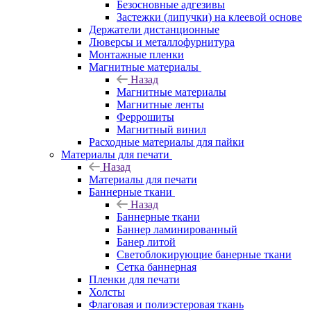
Безосновные адгезивы
Застежки (липучки) на клеевой основе
Держатели дистанционные
Люверсы и металлофурнитура
Монтажные пленки
Магнитные материалы
Назад
Магнитные материалы
Магнитные ленты
Феррошиты
Магнитный винил
Расходные материалы для пайки
Материалы для печати
Назад
Материалы для печати
Баннерные ткани
Назад
Баннерные ткани
Баннер ламинированный
Банер литой
Светоблокирующие банерные ткани
Сетка баннерная
Пленки для печати
Холсты
Флаговая и полиэстеровая ткань