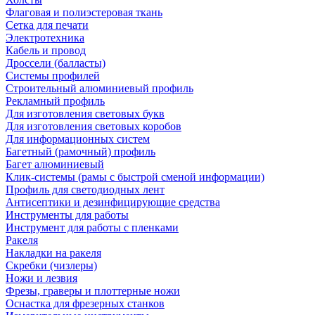
Флаговая и полиэстеровая ткань
Сетка для печати
Электротехника
Кабель и провод
Дроссели (балласты)
Системы профилей
Строительный алюминиевый профиль
Рекламный профиль
Для изготовления световых букв
Для изготовления световых коробов
Для информационных систем
Багетный (рамочный) профиль
Багет алюминиевый
Клик-системы (рамы с быстрой сменой информации)
Профиль для светодиодных лент
Антисептики и дезинфицирующие средства
Инструменты для работы
Инструмент для работы с пленками
Ракеля
Накладки на ракеля
Скребки (чизлеры)
Ножи и лезвия
Фрезы, граверы и плоттерные ножи
Оснастка для фрезерных станков