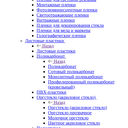
Монтажные пленки
Фотолюминисцентные пленки
Светоотражающие пленки
Витражные пленки
Пленки для декорирования стекла
Пленки для мела и маркера
Голографические пленки
Листовые пластики
Назад
Листовые пластики
Поликарбонат
Назад
Поликарбонат
Сотовый поликарбонат
Монолитный поликарбонат
Профилированный поликарбонат
(кровельный)
ПВХ-пластики
Оргстекло (акриловое стекло)
Назад
Оргстекло (акриловое стекло)
Оргстекло прозрачное
Молочное оргстекло
Цветное акриловое стекло