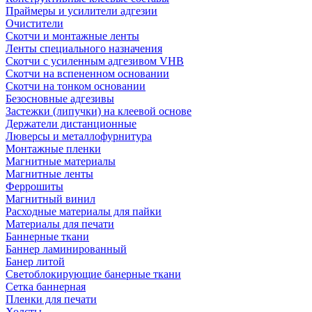
Праймеры и усилители адгезии
Очистители
Скотчи и монтажные ленты
Ленты специального назначения
Скотчи с усиленным адгезивом VHB
Скотчи на вспененном основании
Скотчи на тонком основании
Безосновные адгезивы
Застежки (липучки) на клеевой основе
Держатели дистанционные
Люверсы и металлофурнитура
Монтажные пленки
Магнитные материалы
Магнитные ленты
Феррошиты
Магнитный винил
Расходные материалы для пайки
Материалы для печати
Баннерные ткани
Баннер ламинированный
Банер литой
Светоблокирующие банерные ткани
Сетка баннерная
Пленки для печати
Холсты