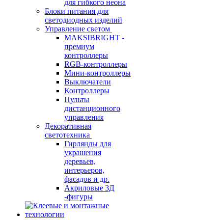
для гибкого неона
Блоки питания для
светодиодных изделий
Управление светом
MAKSIBRIGHT -
премиум
контроллеры
RGB-контроллеры
Мини-контроллеры
Выключатели
Контроллеры
Пульты
дистанционного
управления
Декоративная
светотехника
Гирлянды для
украшения
деревьев,
интерьеров,
фасадов и др.
Акриловые 3Д
-фигуры