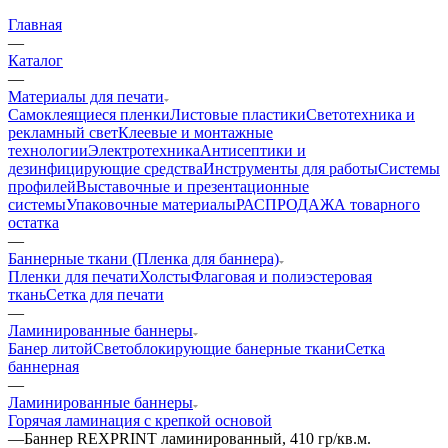
Главная
—
Каталог
—
Материалы для печати
Самоклеящиеся пленки
Листовые пластики
Светотехника и
рекламный свет
Клеевые и монтажные
технологии
Электротехника
Антисептики и
дезинфицирующие средства
Инструменты для работы
Системы
профилей
Выставочные и презентационные
системы
Упаковочные материалы
РАСПРОДАЖА товарного
остатка
—
Баннерные ткани (Пленка для баннера)
Пленки для печати
Холсты
Флаговая и полиэстеровая
ткань
Сетка для печати
—
Ламинированные баннеры
Банер литой
Светоблокирующие банерные ткани
Сетка
баннерная
—
Ламинированные баннеры
Горячая ламинация с крепкой основой
—
Баннер REXPRINT ламинированный, 410 гр/кв.м.