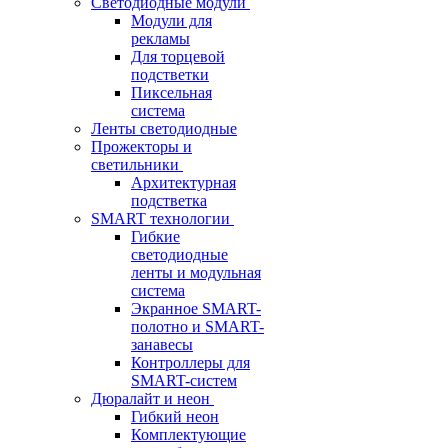
Светодиодные модули
Модули для
рекламы
Для торцевой
подстветки
Пиксельная
система
Ленты светодиодные
Прожекторы и
светильники
Архитектурная
подстветка
SMART технологии
Гибкие
светодиодные
ленты и модульная
система
Экранное SMART-
полотно и SMART-
занавесы
Контроллеры для
SMART-систем
Дюралайт и неон
Гибкий неон
Комплектующие