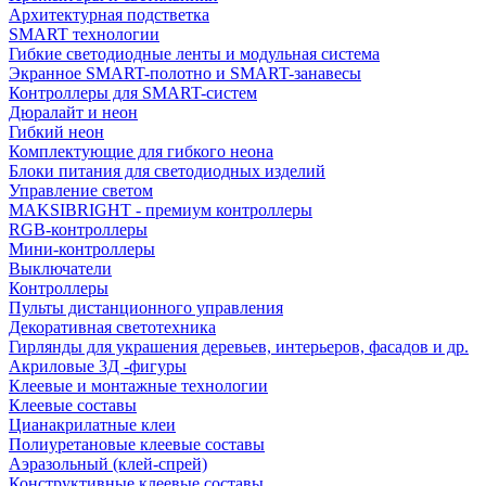
Архитектурная подстветка
SMART технологии
Гибкие светодиодные ленты и модульная система
Экранное SMART-полотно и SMART-занавесы
Контроллеры для SMART-систем
Дюралайт и неон
Гибкий неон
Комплектующие для гибкого неона
Блоки питания для светодиодных изделий
Управление светом
MAKSIBRIGHT - премиум контроллеры
RGB-контроллеры
Мини-контроллеры
Выключатели
Контроллеры
Пульты дистанционного управления
Декоративная светотехника
Гирлянды для украшения деревьев, интерьеров, фасадов и др.
Акриловые 3Д -фигуры
Клеевые и монтажные технологии
Клеевые составы
Цианакрилатные клеи
Полиуретановые клеевые составы
Аэразольный (клей-спрей)
Конструктивные клеевые составы