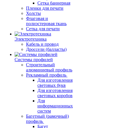
Сетка баннерная
Пленки для печати
Холсты
Флаговая и
полиэстеровая ткань
Сетка для печати
Электротехника
Кабель и провод
Дроссели (балласты)
Системы профилей
Строительный
алюминиевый профиль
Рекламный профиль
Для изготовления
световых букв
Для изготовления
световых коробов
Для
информационных
систем
Багетный (рамочный)
профиль
Багет