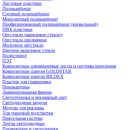
Листовые пластики
Поликарбонат
Сотовый поликарбонат
Монолитный поликарбонат
Профилированный поликарбонат (кровельный)
ПВХ-пластики
Оргстекло (акриловое стекло)
Оргстекло прозрачное
Молочное оргстекло
Цветное акриловое стекло
Полистирол
ПЭТ
Композитные алюминиевые листы и системы крепления
Композитные панели GOLDSTAR
Композитные панели BILDEX
Пластик для гравировки
Пенокартоны
Ламинированная фанера
Светотехника и рекламный свет
Светодиодные модули
Модули для рекламы
Для торцевой подстветки
Пиксельная система
Ленты светодиодные
Прожекторы и светильники