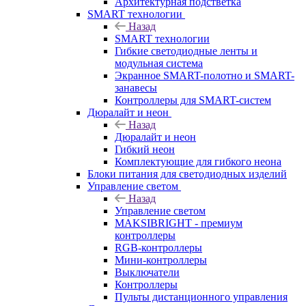
Архитектурная подстветка
SMART технологии
Назад
SMART технологии
Гибкие светодиодные ленты и
модульная система
Экранное SMART-полотно и SMART-
занавесы
Контроллеры для SMART-систем
Дюралайт и неон
Назад
Дюралайт и неон
Гибкий неон
Комплектующие для гибкого неона
Блоки питания для светодиодных изделий
Управление светом
Назад
Управление светом
MAKSIBRIGHT - премиум
контроллеры
RGB-контроллеры
Мини-контроллеры
Выключатели
Контроллеры
Пульты дистанционного управления