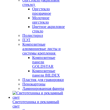
Оргстекло (акриловое
стекло)
Оргстекло
прозрачное
Молочное
оргстекло
Цветное акриловое
стекло
Полистирол
ПЭТ
Композитные
алюминиевые листы и
системы крепления
Композитные
панели
GOLDSTAR
Композитные
панели BILDEX
Пластик для гравировки
Пенокартоны
Ламинированная фанера
Светотехника и рекламный
свет