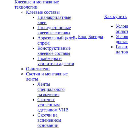
Клеевые и монтажные
технологии
Клеевые составы
Как купить
Цианакрилатные
клеи
Услов
Полиуретановые
оплат
клеевые составы
Блог
Бренды
Услов
Аэразольный (клей-
доста
спрей)
Гаран
Конструктивные
на то
клеевые составы
Праймеры и
усилители адгезии
Очистители
Скотчи и монтажные
ленты
Ленты
специального
назначения
Скотчи с
усиленным
адгезивом VHB
Скотчи на
вспененном
основании