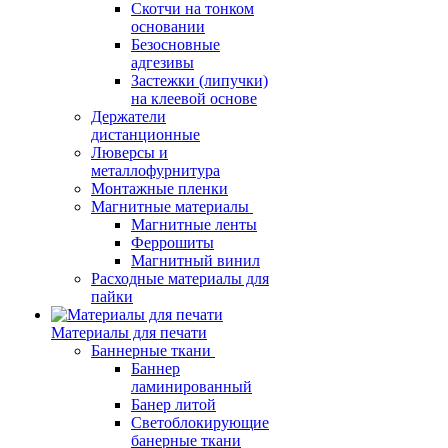
Скотчи на тонком
основании
Безосновные
адгезивы
Застежки (липучки)
на клеевой основе
Держатели
дистанционные
Люверсы и
металлофурнитура
Монтажные пленки
Магнитные материалы
Магнитные ленты
Феррошиты
Магнитный винил
Расходные материалы для
пайки
Материалы для печати
Баннерные ткани
Баннер
ламинированный
Банер литой
Светоблокирующие
банерные ткани