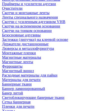
Праймеры и усилители адгезии
Очистители
Скотчи и монтажные ленты
Ленты специального назначения
Скотчи с усиленным адгезивом VHB
Скотчи на вспененном основании
Скотчи на тонком основании
Безосновные адгезивы
Застежки (липучки) на клеевой основе
Держатели дистанционные
Люверсы и металлофурнитура
Монтажные пленки
Магнитные материалы
Магнитные ленты
Феррошиты
Магнитный винил
Расходные материалы для пайки
Материалы для печати
Баннерные ткани
Баннер ламинированный
Банер литой
Светоблокирующие банерные ткани
Сетка баннерная
Пленки для печати
Холсты