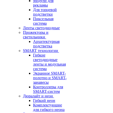
Модули для
рекламы
Для торцевой
подстветки
Пиксельная
система
Ленты светодиодные
Прожекторы и
светильники
Архитектурная
подстветка
SMART технологии
Гибкие
светодиодные
ленты и модульная
система
Экранное SMART-
полотно и SMART-
занавесы
Контроллеры для
SMART-систем
Дюралайт и неон
Гибкий неон
Комплектующие
для гибкого неона