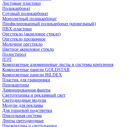
Листовые пластики
Поликарбонат
Сотовый поликарбонат
Монолитный поликарбонат
Профилированный поликарбонат (кровельный)
ПВХ-пластики
Оргстекло (акриловое стекло)
Оргстекло прозрачное
Молочное оргстекло
Цветное акриловое стекло
Полистирол
ПЭТ
Композитные алюминиевые листы и системы крепления
Композитные панели GOLDSTAR
Композитные панели BILDEX
Пластик для гравировки
Пенокартоны
Ламинированная фанера
Светотехника и рекламный свет
Светодиодные модули
Модули для рекламы
Для торцевой подстветки
Пиксельная система
Ленты светодиодные
Прожекторы и светильники