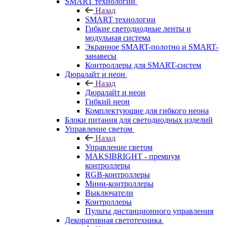
SMART технологии
Назад
SMART технологии
Гибкие светодиодные ленты и
модульная система
Экранное SMART-полотно и SMART-
занавесы
Контроллеры для SMART-систем
Дюралайт и неон
Назад
Дюралайт и неон
Гибкий неон
Комплектующие для гибкого неона
Блоки питания для светодиодных изделий
Управление светом
Назад
Управление светом
MAKSIBRIGHT - премиум
контроллеры
RGB-контроллеры
Мини-контроллеры
Выключатели
Контроллеры
Пульты дистанционного управления
Декоративная светотехника