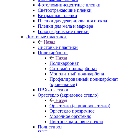
Фотолюминисцентные пленки
Светоотражающие пленки
Витражные пленки
Пленки для декорирования стекла
Пленки для мела и маркера
Голографические пленки
Листовые пластики
Назад
Листовые пластики
Поликарбонат
Назад
Поликарбонат
Сотовый поликарбонат
Монолитный поликарбонат
Профилированный поликарбонат
(кровельный)
ПВХ-пластики
Оргстекло (акриловое стекло)
Назад
Оргстекло (акриловое стекло)
Оргстекло прозрачное
Молочное оргстекло
Цветное акриловое стекло
Полистирол