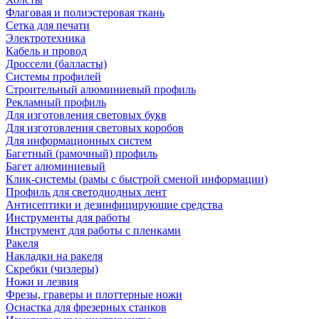
Флаговая и полиэстеровая ткань
Сетка для печати
Электротехника
Кабель и провод
Дроссели (балласты)
Системы профилей
Строительный алюминиевый профиль
Рекламный профиль
Для изготовления световых букв
Для изготовления световых коробов
Для информационных систем
Багетный (рамочный) профиль
Багет алюминиевый
Клик-системы (рамы с быстрой сменой информации)
Профиль для светодиодных лент
Антисептики и дезинфицирующие средства
Инструменты для работы
Инструмент для работы с пленками
Ракеля
Накладки на ракеля
Скребки (чизлеры)
Ножи и лезвия
Фрезы, граверы и плоттерные ножи
Оснастка для фрезерных станков