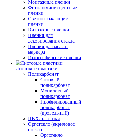
Монтажные пленки
Фотолюминисцентные
пленки
Светоотражающие
пленки
Витражные пленки
Пленки для
декорирования стекла
Пленки для мела и
маркера
Голографические пленки
Листовые пластики
Поликарбонат
Сотовый
поликарбонат
Монолитный
поликарбонат
Профилированный
поликарбонат
(кровельный)
ПВХ-пластики
Оргстекло (акриловое
стекло)
Оргстекло