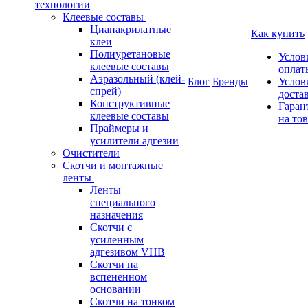
технологии
Клеевые составы
Цианакрилатные
Как купить
клеи
Полиуретановые
Услов
клеевые составы
оплат
Аэразольный (клей-
Блог
Бренды
Услов
спрей)
доста
Конструктивные
Гаран
клеевые составы
на то
Праймеры и
усилители адгезии
Очистители
Скотчи и монтажные
ленты
Ленты
специального
назначения
Скотчи с
усиленным
адгезивом VHB
Скотчи на
вспененном
основании
Скотчи на тонком