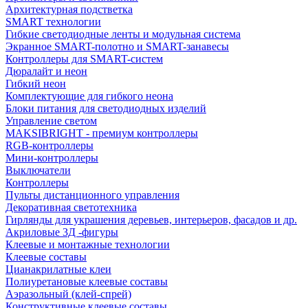
Архитектурная подстветка
SMART технологии
Гибкие светодиодные ленты и модульная система
Экранное SMART-полотно и SMART-занавесы
Контроллеры для SMART-систем
Дюралайт и неон
Гибкий неон
Комплектующие для гибкого неона
Блоки питания для светодиодных изделий
Управление светом
MAKSIBRIGHT - премиум контроллеры
RGB-контроллеры
Мини-контроллеры
Выключатели
Контроллеры
Пульты дистанционного управления
Декоративная светотехника
Гирлянды для украшения деревьев, интерьеров, фасадов и др.
Акриловые 3Д -фигуры
Клеевые и монтажные технологии
Клеевые составы
Цианакрилатные клеи
Полиуретановые клеевые составы
Аэразольный (клей-спрей)
Конструктивные клеевые составы