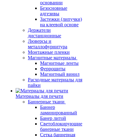
основании
Безосновные
адгезивы
Застежки (липучки)
на клеевой основе
Держатели
дистанционные
Люверсы и
металлофурнитура
Монтажные пленки
Магнитные материалы
Магнитные ленты
Феррошиты
Магнитный винил
Расходные материалы для
пайки
Материалы для печати
Баннерные ткани
Баннер
ламинированный
Банер литой
Светоблокирующие
банерные ткани
Сетка баннерная