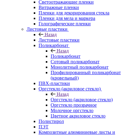
Светоотражающие пленки
Витражные пленки
Пленки для декорирования стекла
Пленки для мела и маркера
Голографические пленки
Листовые пластики
Назад
Листовые пластики
Поликарбонат
Назад
Поликарбонат
Сотовый поликарбонат
Монолитный поликарбонат
Профилированный поликарбонат
(кровельный)
ПВХ-пластики
Оргстекло (акриловое стекло)
Назад
Оргстекло (акриловое стекло)
Оргстекло прозрачное
Молочное оргстекло
Цветное акриловое стекло
Полистирол
ПЭТ
Композитные алюминиевые листы и