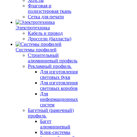
Холсты
Флаговая и
полиэстеровая ткань
Сетка для печати
Электротехника
Кабель и провод
Дроссели (балласты)
Системы профилей
Строительный
алюминиевый профиль
Рекламный профиль
Для изготовления
световых букв
Для изготовления
световых коробов
Для
информационных
систем
Багетный (рамочный)
профиль
Багет
алюминиевый
Клик-системы