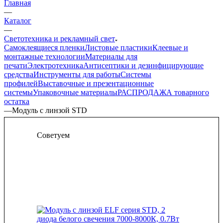
Главная
—
Каталог
—
Светотехника и рекламный свет
Самоклеящиеся пленки
Листовые пластики
Клеевые и
монтажные технологии
Материалы для
печати
Электротехника
Антисептики и дезинфицирующие
средства
Инструменты для работы
Системы
профилей
Выставочные и презентационные
системы
Упаковочные материалы
РАСПРОДАЖА товарного
остатка
—
Модуль с линзой STD
Советуем