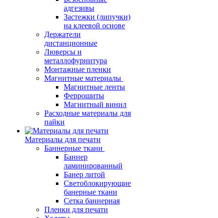
адгезивы
Застежки (липучки)
на клеевой основе
Держатели
дистанционные
Люверсы и
металлофурнитура
Монтажные пленки
Магнитные материалы
Магнитные ленты
Феррошиты
Магнитный винил
Расходные материалы для
пайки
Материалы для печати
Баннерные ткани
Баннер
ламинированный
Банер литой
Светоблокирующие
банерные ткани
Сетка баннерная
Пленки для печати