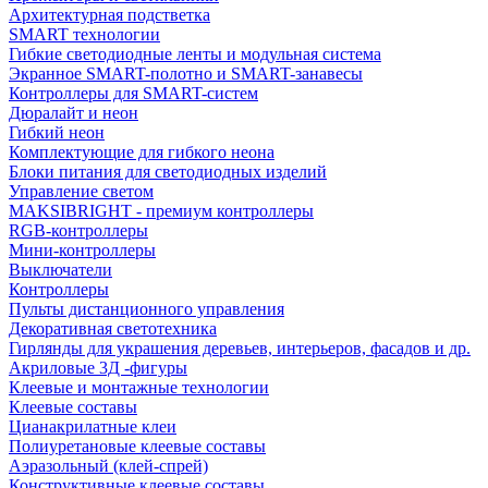
Архитектурная подстветка
SMART технологии
Гибкие светодиодные ленты и модульная система
Экранное SMART-полотно и SMART-занавесы
Контроллеры для SMART-систем
Дюралайт и неон
Гибкий неон
Комплектующие для гибкого неона
Блоки питания для светодиодных изделий
Управление светом
MAKSIBRIGHT - премиум контроллеры
RGB-контроллеры
Мини-контроллеры
Выключатели
Контроллеры
Пульты дистанционного управления
Декоративная светотехника
Гирлянды для украшения деревьев, интерьеров, фасадов и др.
Акриловые 3Д -фигуры
Клеевые и монтажные технологии
Клеевые составы
Цианакрилатные клеи
Полиуретановые клеевые составы
Аэразольный (клей-спрей)
Конструктивные клеевые составы