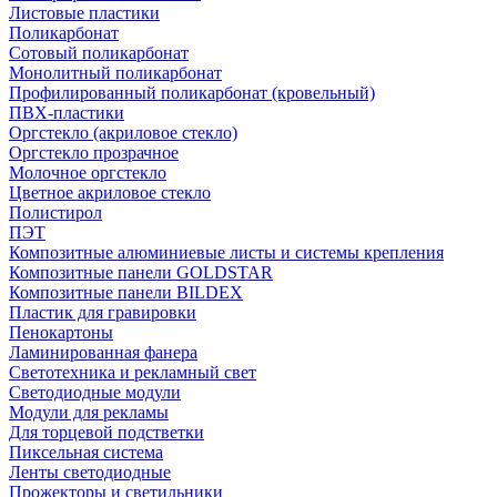
Листовые пластики
Поликарбонат
Сотовый поликарбонат
Монолитный поликарбонат
Профилированный поликарбонат (кровельный)
ПВХ-пластики
Оргстекло (акриловое стекло)
Оргстекло прозрачное
Молочное оргстекло
Цветное акриловое стекло
Полистирол
ПЭТ
Композитные алюминиевые листы и системы крепления
Композитные панели GOLDSTAR
Композитные панели BILDEX
Пластик для гравировки
Пенокартоны
Ламинированная фанера
Светотехника и рекламный свет
Светодиодные модули
Модули для рекламы
Для торцевой подстветки
Пиксельная система
Ленты светодиодные
Прожекторы и светильники