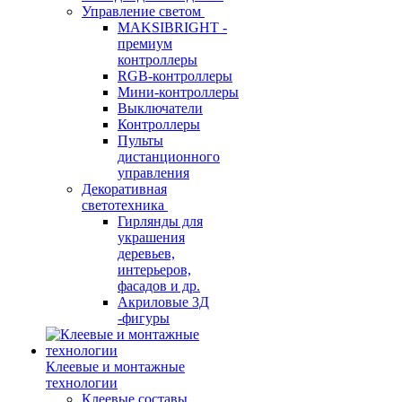
Управление светом
MAKSIBRIGHT -
премиум
контроллеры
RGB-контроллеры
Мини-контроллеры
Выключатели
Контроллеры
Пульты
дистанционного
управления
Декоративная
светотехника
Гирлянды для
украшения
деревьев,
интерьеров,
фасадов и др.
Акриловые 3Д
-фигуры
Клеевые и монтажные
технологии
Клеевые составы