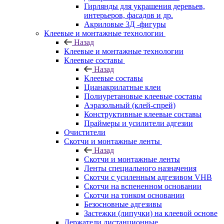
Гирлянды для украшения деревьев,
интерьеров, фасадов и др.
Акриловые 3Д -фигуры
Клеевые и монтажные технологии
Назад
Клеевые и монтажные технологии
Клеевые составы
Назад
Клеевые составы
Цианакрилатные клеи
Полиуретановые клеевые составы
Аэразольный (клей-спрей)
Конструктивные клеевые составы
Праймеры и усилители адгезии
Очистители
Скотчи и монтажные ленты
Назад
Скотчи и монтажные ленты
Ленты специального назначения
Скотчи с усиленным адгезивом VHB
Скотчи на вспененном основании
Скотчи на тонком основании
Безосновные адгезивы
Застежки (липучки) на клеевой основе
Держатели дистанционные