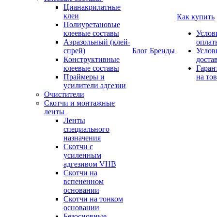
Цианакрилатные
клеи
Как купить
Полиуретановые
клеевые составы
Услов
Аэразольный (клей-
оплат
спрей)
Блог
Бренды
Услов
Конструктивные
доста
клеевые составы
Гаран
Праймеры и
на то
усилители адгезии
Очистители
Скотчи и монтажные
ленты
Ленты
специального
назначения
Скотчи с
усиленным
адгезивом VHB
Скотчи на
вспененном
основании
Скотчи на тонком
основании
Безосновные