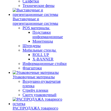
Салфетки
Технические фены
Выставочные и
презентационные системы
POS материалы
Подставки
информационные
Монетницы
Штендеры
Мобильные стенды
ROLL UP
X-BANNER
Информационные стойки
Флагштоки
Упаковочные материалы
Воздушно-пузырчатая
пленка
Стрейч пленки
Скотч упаковочный
РАСПРОДАЖА товарного