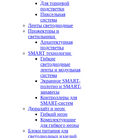
Для торцевой
подстветки
Пиксельная
система
Ленты светодиодные
Прожекторы и
светильники
Архитектурная
подстветка
SMART технологии
Гибкие
светодиодные
ленты и модульная
система
Экранное SMART-
полотно и SMART-
занавесы
Контроллеры для
SMART-систем
Дюралайт и неон
Гибкий неон
Комплектующие
для гибкого неона
Блоки питания для
светодиодных изделий