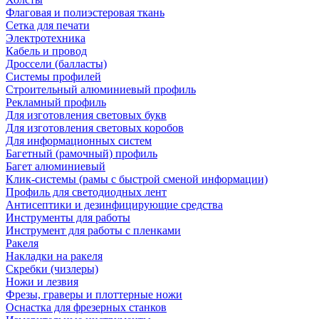
Флаговая и полиэстеровая ткань
Сетка для печати
Электротехника
Кабель и провод
Дроссели (балласты)
Системы профилей
Строительный алюминиевый профиль
Рекламный профиль
Для изготовления световых букв
Для изготовления световых коробов
Для информационных систем
Багетный (рамочный) профиль
Багет алюминиевый
Клик-системы (рамы с быстрой сменой информации)
Профиль для светодиодных лент
Антисептики и дезинфицирующие средства
Инструменты для работы
Инструмент для работы с пленками
Ракеля
Накладки на ракеля
Скребки (чизлеры)
Ножи и лезвия
Фрезы, граверы и плоттерные ножи
Оснастка для фрезерных станков