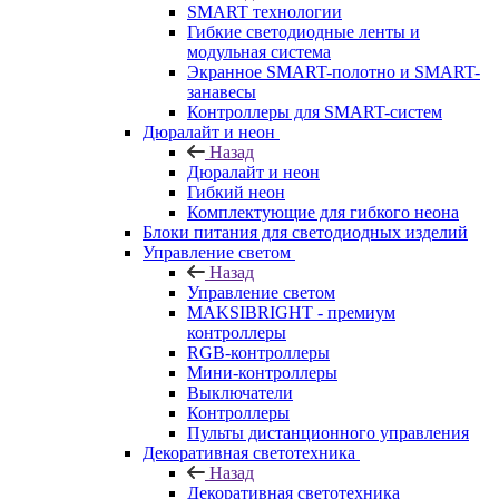
SMART технологии
Гибкие светодиодные ленты и
модульная система
Экранное SMART-полотно и SMART-
занавесы
Контроллеры для SMART-систем
Дюралайт и неон
Назад
Дюралайт и неон
Гибкий неон
Комплектующие для гибкого неона
Блоки питания для светодиодных изделий
Управление светом
Назад
Управление светом
MAKSIBRIGHT - премиум
контроллеры
RGB-контроллеры
Мини-контроллеры
Выключатели
Контроллеры
Пульты дистанционного управления
Декоративная светотехника
Назад
Декоративная светотехника