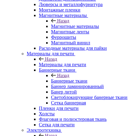
Люверсы и металлофурнитура
Монтажные пленки
Магнитные материалы
Назад
Магнитные материалы
Магнитные ленты
Феррошиты
Магнитный винил
Расходные материалы для пайки
Материалы для печати
Назад
Материалы для печати
Баннерные ткани
Назад
Баннерные ткани
Баннер ламинированный
Банер литой
Светоблокирующие банерные ткани
Сетка баннерная
Пленки для печати
Холсты
Флаговая и полиэстеровая ткань
Сетка для печати
Электротехника
Назад